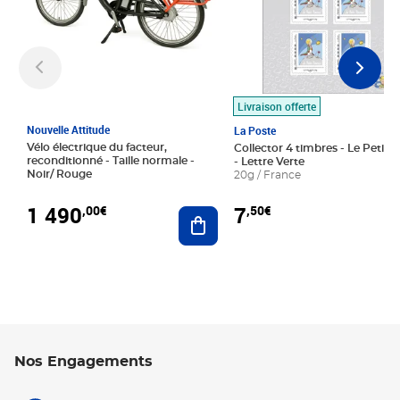
Livraison offerte
Nouvelle Attitude
La Poste
Vélo électrique du facteur,
Collector 4 timbres - Le Petit P
reconditionné - Taille normale -
- Lettre Verte
Noir/ Rouge
20g / France
1 490
7
,00€
,50€
Ajouter au panier
Nos Engagements