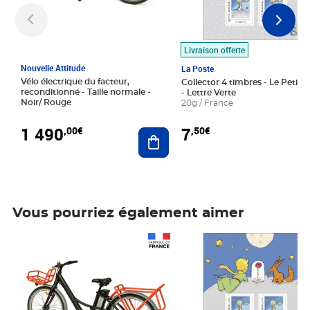
Livraison offerte
Nouvelle Attitude
La Poste
Vélo électrique du facteur,
Collector 4 timbres - Le Petit P
reconditionné - Taille normale -
- Lettre Verte
Noir/ Rouge
20g / France
1 490
7
,00€
,50€
Ajouter au panier
Vous pourriez également aimer
Prix 1 490,00€
Prix 7,50€