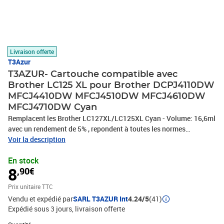
Livraison offerte
T3Azur
T3AZUR- Cartouche compatible avec
Brother LC125 XL pour Brother DCPJ4110DW
MFCJ4410DW MFCJ4510DW MFCJ4610DW
MFCJ4710DW Cyan
Remplacent les Brother LC127XL/LC125XL Cyan - Volume: 16,6ml
avec un rendement de 5% , repondent à toutes les normes
européennes ISO 9001/14001, STMC, CE, ROHS . Encre de haute
Voir la description
qualité qui garantie une excellence qualité d'impression – Vendeur
En stock
Français – Garantie 100 % compatibles – Marque T3AZUR
8
,90€
Prix unitaire TTC
Vendu et expédié par
SARL T3AZUR Int
4.24/5
(41)
Expédié sous 3 jours
livraison offerte
Quantité : 1