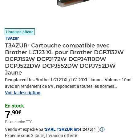
Livraison offerte
T3Azur
T3AZUR- Cartouche compatible avec
Brother LC123 XL pour Brother DCPJ132W
DCPJ152W DCPJ172W DCPJ4110DW
DCPJ522DW DCPJ552DW DCPJ752DW
Jaune
Remplacent les Brother LC121XL/LC123XL Jaune - Volume: 10ml
avec un rendement de 5% , repondent à toutes les normes
européennes ISO 9001/14001, STMC, CE, ROHS . Encre de haute
Voir la description
qualité qui garantie une excellence qualité d'impression – Vendeur
En stock
Français – Garantie 100 % compatibles – Marque T3AZUR
7
,90€
Prix unitaire TTC
Vendu et expédié par
SARL T3AZUR Int
4.24/5
(41)
Expédié sous 3 jours
livraison offerte