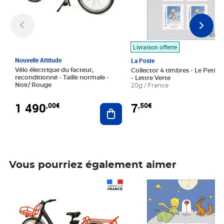
Livraison offerte
Nouvelle Attitude
La Poste
Vélo électrique du facteur,
Collector 4 timbres - Le Petit P
reconditionné - Taille normale -
- Lettre Verte
Noir/ Rouge
20g / France
1 490
7
,00€
,50€
Ajouter au panier
Vous pourriez également aimer
Prix 1 490,00€
Prix 7,50€