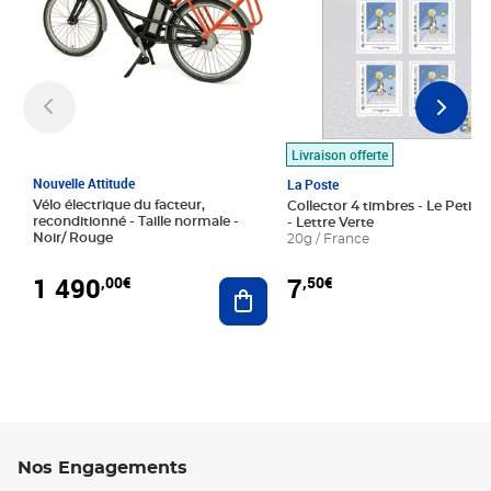
Livraison offerte
Nouvelle Attitude
La Poste
Vélo électrique du facteur,
Collector 4 timbres - Le Petit P
reconditionné - Taille normale -
- Lettre Verte
Noir/ Rouge
20g / France
1 490
7
,00€
,50€
Ajouter au panier
Nos Engagements