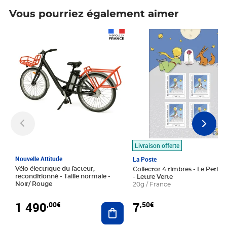
Vous pourriez également aimer
Prix 1 490,00€
Prix 7,50€
Livraison offerte
Nouvelle Attitude
La Poste
Vélo électrique du facteur,
Collector 4 timbres - Le Petit P
reconditionné - Taille normale -
- Lettre Verte
Noir/ Rouge
20g / France
1 490
7
,00€
,50€
Ajouter au panier