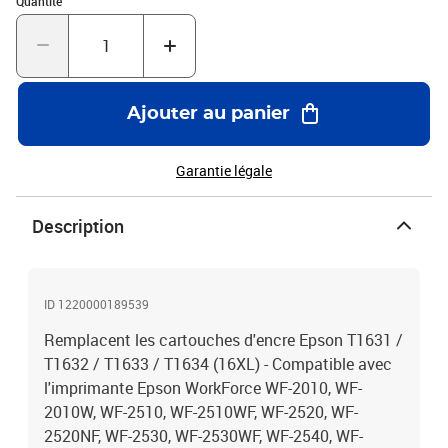
Quantité
Ajouter au panier
Garantie légale
Description
ID 1220000189539
Remplacent les cartouches d'encre Epson T1631 /
T1632 / T1633 / T1634 (16XL) - Compatible avec
l'imprimante Epson WorkForce WF-2010, WF-
2010W, WF-2510, WF-2510WF, WF-2520, WF-
2520NF, WF-2530, WF-2530WF, WF-2540, WF-