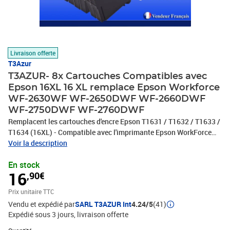
Livraison offerte
T3Azur
T3AZUR- 8x Cartouches Compatibles avec
Epson 16XL 16 XL remplace Epson Workforce
WF-2630WF WF-2650DWF WF-2660DWF
WF-2750DWF WF-2760DWF
Remplacent les cartouches d'encre Epson T1631 / T1632 / T1633 /
T1634 (16XL) - Compatible avec l'imprimante Epson WorkForce
WF-2010, WF-2010W, WF-2510, WF-2510WF, WF-2520, WF-
Voir la description
2520NF, WF-2530, WF-2530WF, WF-2540, WF-2540WF, WF-
En stock
2630WF, WF-2650DWF, WF-2660, WF-2660, WF-2660DWF, WF-
16
,90€
2750DWF, WF-2760DWF - Ce lot comprend: 2 Noires (17ml) + 2
Cyan (11,6ml) + 2 Magenta (11,6ml) + 2 Jaunes (11,6ml) avec un
Prix unitaire TTC
rendement de 5% , repondent à toutes les normes européennes ISO
Vendu et expédié par
SARL T3AZUR Int
4.24/5
(41)
9001/14001, STMC, CE, ROHS - 100% Compatible - Encre de haute
Expédié sous 3 jours
livraison offerte
qualité qui garantie une excellence qualité d'impression - Marque
T3AZUR
Quantité : 1