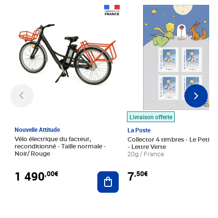
Prix 1 490,00€
Prix 7,50€
Livraison offerte
Nouvelle Attitude
La Poste
Vélo électrique du facteur,
Collector 4 timbres - Le Petit P
reconditionné - Taille normale -
- Lettre Verte
Noir/ Rouge
20g / France
1 490
7
,00€
,50€
Ajouter au panier