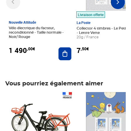
Livraison offerte
Nouvelle Attitude
La Poste
Vélo électrique du facteur,
Collector 4 timbres - Le Petit P
reconditionné - Taille normale -
- Lettre Verte
Noir/ Rouge
20g / France
1 490
7
,00€
,50€
Ajouter au panier
Vous pourriez également aimer
Prix 1 490,00€
Prix 7,50€