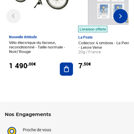
Livraison offerte
Nouvelle Attitude
La Poste
Vélo électrique du facteur,
Collector 4 timbres - Le Petit P
reconditionné - Taille normale -
- Lettre Verte
Noir/ Rouge
20g / France
1 490
7
,00€
,50€
Ajouter au panier
Nos Engagements
Proche de vous