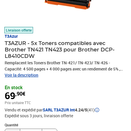
Livraison offerte
T3Azur
T3AZUR - 5x Toners compatibles avec
Brother TN421 TN423 pour Brother DCP-
L8410CDW
Remplacent les Toners Brother TN-421/ TN-423/ TN-426 -
Capacité: 4 500 pages + 4 000 pages avec un rendement de 5% ,
repondent à toutes les normes européennes ISO 9001/14001,
Voir la description
STMC, CE, ROHS - 100% Compatible - Encre de haute qualité qui
En stock
garantie une excellence qualité d'impression - Marque T3AZUR
69
,90€
Prix unitaire TTC
Vendu et expédié par
SARL T3AZUR Int
4.24/5
(41)
Expédié sous 3 jours
livraison offerte
Quantité : 1
Quantité