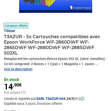
Livraison offerte
T3Azur
T3AZUR - 5x Cartouches compatibles avec
Epson WorkForce WF-2860DWF WF-
2865DWF WF-2880DWF WF-2885DWF
502XL
Remplacent les cartouches d'encre Epson 502 XL (série Jumelles) -
Ce lot comprend: 2 Noires + 1 Cyan + 1 Magenta + 1 Jaune -
Capacité: Noire: 550 pages + Couleur: 470 pages avec un
Voir la description
rendement de 5% , repondent à toutes les normes européennes ISO
En stock
9001/14001, STMC, CE, ROHS - 100% Compatible - Encre de haute
14
,90€
qualité qui garantie une excellence qualité d'impression - Marque
T3AZUR
Prix unitaire TTC
Vendu et expédié par
SARL T3AZUR Int
4.24/5
(41)
Expédié sous 3 jours
livraison offerte
Quantité : 1