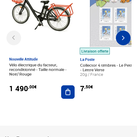
Livraison offerte
Nouvelle Attitude
La Poste
Vélo électrique du facteur,
Collector 4 timbres - Le Petit P
reconditionné - Taille normale -
- Lettre Verte
Noir/ Rouge
20g / France
1 490
7
,00€
,50€
Ajouter au panier