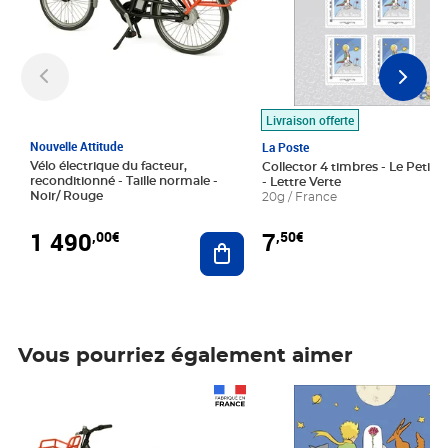
Livraison offerte
Nouvelle Attitude
La Poste
Vélo électrique du facteur,
Collector 4 timbres - Le Petit P
reconditionné - Taille normale -
- Lettre Verte
Noir/ Rouge
20g / France
1 490
7
,00€
,50€
Ajouter au panier
Vous pourriez également aimer
Prix 1 490,00€
Prix 7,50€