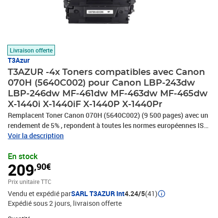
Livraison offerte
T3Azur
T3AZUR -4x Toners compatibles avec Canon
070H (5640C002) pour Canon LBP-243dw
LBP-246dw MF-461dw MF-463dw MF-465dw
X-1440i X-1440iF X-1440P X-1440Pr
Remplacent Toner Canon 070H (5640C002) (9 500 pages) avec un
rendement de 5% , repondent à toutes les normes européennes ISO
9001/14001, STMC, CE, ROHS - 100% Compatible - Encre de haute
Voir la description
qualité qui garantie une excellence qualité d'impression - Marque
En stock
T3AZUR
209
,90€
Prix unitaire TTC
Vendu et expédié par
SARL T3AZUR Int
4.24/5
(41)
Expédié sous 2 jours
livraison offerte
Quantité : 1