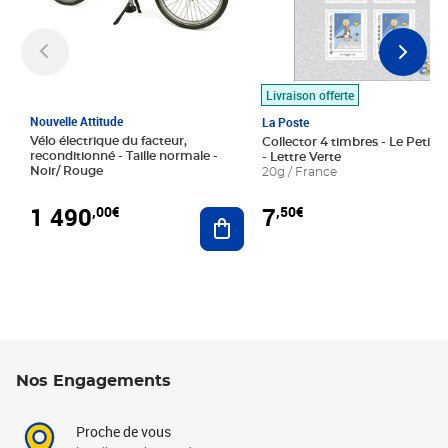
Livraison offerte
Nouvelle Attitude
La Poste
Vélo électrique du facteur,
Collector 4 timbres - Le Petit P
reconditionné - Taille normale -
- Lettre Verte
Noir/ Rouge
20g / France
1 490
7
,00€
,50€
Ajouter au panier
Nos Engagements
Proche de vous