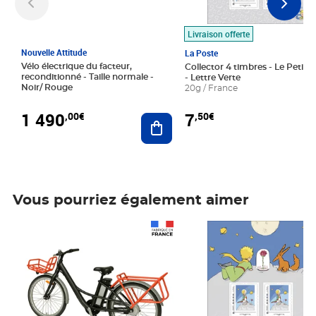
Livraison offerte
Nouvelle Attitude
La Poste
Vélo électrique du facteur,
Collector 4 timbres - Le Petit P
reconditionné - Taille normale -
- Lettre Verte
Noir/ Rouge
20g / France
1 490
7
,00€
,50€
Ajouter au panier
Vous pourriez également aimer
Prix 1 490,00€
Prix 7,50€