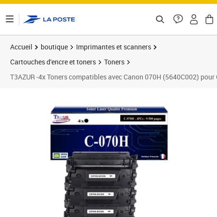
ontenu de la page
Accueil
boutique
Imprimantes et scanners
Cartouches d'encre et toners
Toners
T3AZUR -4x Toners compatibles avec Canon 070H (5640C002) po
Prix 209,90€