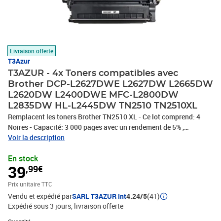
Livraison offerte
T3Azur
T3AZUR - 4x Toners compatibles avec
Brother DCP-L2627DWE L2627DW L2665DW
L2620DW L2400DWE MFC-L2800DW
L2835DW HL-L2445DW TN2510 TN2510XL
Remplacent les toners Brother TN2510 XL - Ce lot comprend: 4
Noires - Capacité: 3 000 pages avec un rendement de 5% ,
repondent à toutes les normes européennes ISO 9001/14001,
Voir la description
STMC, CE, ROHS - 100% Compatible - Encre de haute qualité qui
En stock
garantie une excellence qualité d'impression - Marque T3AZUR
39
,99€
Prix unitaire TTC
Vendu et expédié par
SARL T3AZUR Int
4.24/5
(41)
Expédié sous 3 jours
livraison offerte
Quantité : 1