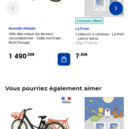
Livraison offerte
Nouvelle Attitude
La Poste
Vélo électrique du facteur,
Collector 4 timbres - Le Petit P
reconditionné - Taille normale -
- Lettre Verte
Noir/ Rouge
20g / France
1 490
7
,00€
,50€
Ajouter au panier
Vous pourriez également aimer
Prix 1 490,00€
Prix 7,50€