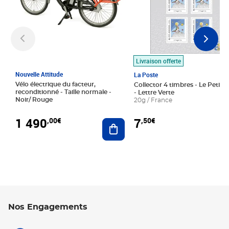
Livraison offerte
Nouvelle Attitude
La Poste
Vélo électrique du facteur,
Collector 4 timbres - Le Petit P
reconditionné - Taille normale -
- Lettre Verte
Noir/ Rouge
20g / France
1 490
7
,00€
,50€
Ajouter au panier
Nos Engagements