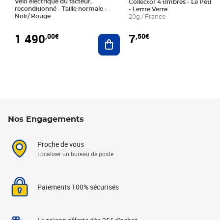
Vélo électrique du facteur,
Collector 4 timbres - Le Petit P
reconditionné - Taille normale -
- Lettre Verte
Noir/ Rouge
20g / France
1 490
7
,00€
,50€
Ajouter au panier
Nos Engagements
Proche de vous
Localiser un bureau de poste
Paiements 100% sécurisés