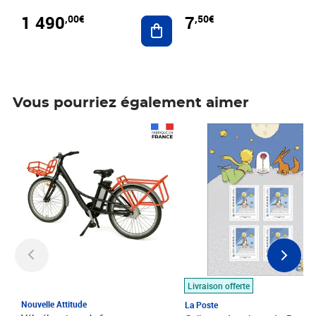
1 490
7
,00€
,50€
Ajouter au panier
Vous pourriez également aimer
Prix 1 490,00€
Prix 7,50€
Livraison offerte
Nouvelle Attitude
La Poste