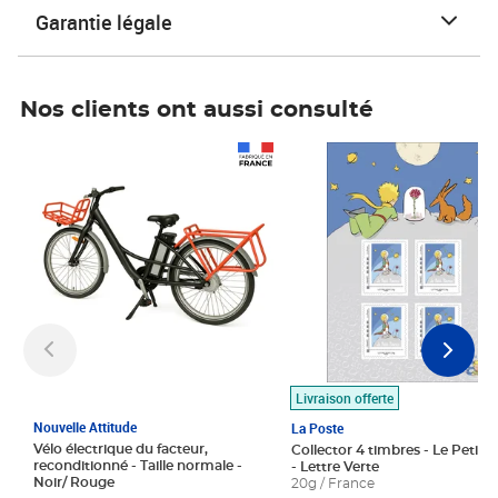
Garantie légale
Nos clients ont aussi consulté
Prix 1 490,00€
Prix 7,50€
Livraison offerte
Nouvelle Attitude
La Poste
Vélo électrique du facteur,
Collector 4 timbres - Le Petit P
reconditionné - Taille normale -
- Lettre Verte
Noir/ Rouge
20g / France