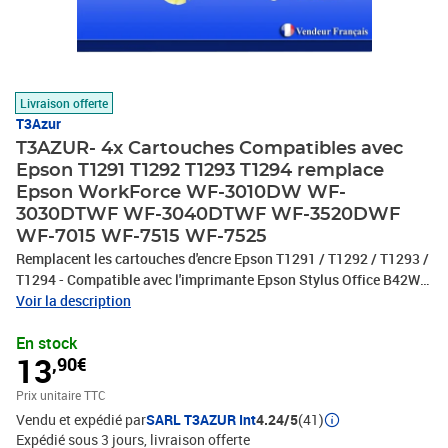
Livraison offerte
T3Azur
T3AZUR- 4x Cartouches Compatibles avec
Epson T1291 T1292 T1293 T1294 remplace
Epson WorkForce WF-3010DW WF-
3030DTWF WF-3040DTWF WF-3520DWF
WF-7015 WF-7515 WF-7525
Remplacent les cartouches d'encre Epson T1291 / T1292 / T1293 /
T1294 - Compatible avec l'imprimante Epson Stylus Office B42WD,
BX305F, BX305FW, BX305FW Plus, BX320FW, BX525WD,
Voir la description
BX535WD, BX620FWD, BX625FWD, BX625FWD Pro Edition,
En stock
BX630FW, BX635FWD, BX925FWD, BX935FWD Epson Stylus
13
,90€
SX230, SX235, SX235W, SX420W, SX425W, SX430W, SX435W,
SX438W, SX440W, SX445W, SX525WD, SX535WD, SX620FW
Prix unitaire TTC
Epson WF3010DW, WF3520DWF, WF3530DTWF, WF3540DTWF,
Vendu et expédié par
SARL T3AZUR Int
4.24/5
(41)
WF7015, WF7515, WF7525 - Ce lot comprend: 1 Noire (15ml) + 1
Expédié sous 3 jours
livraison offerte
Cyan (13ml) + 1 Magenta (13ml) + 1 Jaune (13ml) avec un