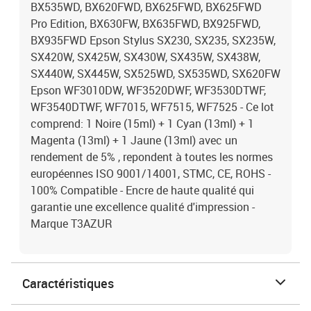
BX535WD, BX620FWD, BX625FWD, BX625FWD
Pro Edition, BX630FW, BX635FWD, BX925FWD,
BX935FWD Epson Stylus SX230, SX235, SX235W,
SX420W, SX425W, SX430W, SX435W, SX438W,
SX440W, SX445W, SX525WD, SX535WD, SX620FW
Epson WF3010DW, WF3520DWF, WF3530DTWF,
WF3540DTWF, WF7015, WF7515, WF7525 - Ce lot
comprend: 1 Noire (15ml) + 1 Cyan (13ml) + 1
Magenta (13ml) + 1 Jaune (13ml) avec un
rendement de 5% , repondent à toutes les normes
européennes ISO 9001/14001, STMC, CE, ROHS -
100% Compatible - Encre de haute qualité qui
garantie une excellence qualité d'impression -
Marque T3AZUR
Caractéristiques