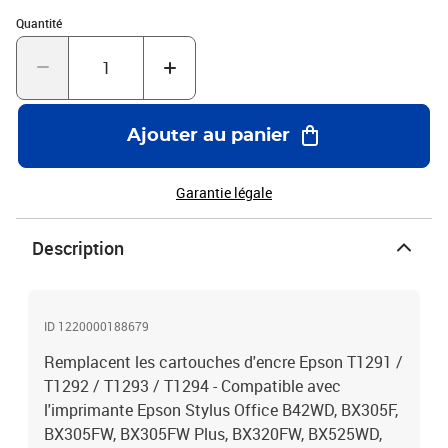
rendement de 5% , repondent à toutes les normes européennes ISO
Quantité : 1
Quantité
9001/14001, STMC, CE, ROHS - 100% Compatible - Encre de haute
qualité qui garantie une excellence qualité d'impression - Marque
T3AZUR
Ajouter au panier
Garantie légale
Description
ID 1220000188679
Remplacent les cartouches d'encre Epson T1291 /
T1292 / T1293 / T1294 - Compatible avec
l'imprimante Epson Stylus Office B42WD, BX305F,
BX305FW, BX305FW Plus, BX320FW, BX525WD,