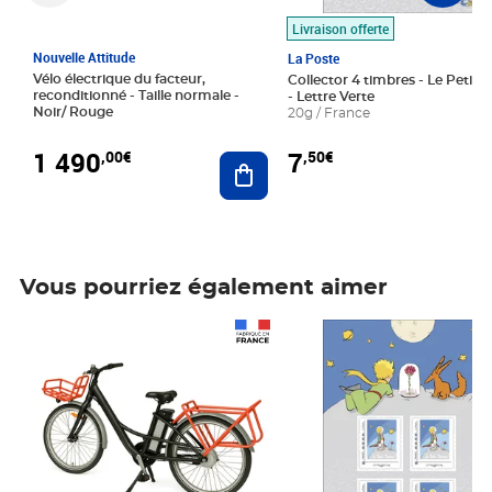
Livraison offerte
Nouvelle Attitude
La Poste
Vélo électrique du facteur,
Collector 4 timbres - Le Petit P
reconditionné - Taille normale -
- Lettre Verte
Noir/ Rouge
20g / France
1 490
7
,00€
,50€
Ajouter au panier
Vous pourriez également aimer
Prix 1 490,00€
Prix 7,50€