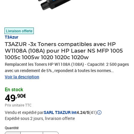
Livraison offerte
T3Azur
T3AZUR -3x Toners compatibles avec HP
W1108A (108A) pour HP Laser NS MFP 1005
1005c 1005w 1020 1020c 1020w
Remplacent les Toners HP W1108A (108A) - Capacité: 2 500 pages
avec un rendement de 5% , repondent à toutes les normes
européennes ISO 9001/14001, STMC, CE, ROHS - 100%
Voir la description
Compatible - Encre de haute qualité qui garantie une excellence
En stock
qualité d'impression - Marque T3AZUR
49
,90€
Prix unitaire TTC
Vendu et expédié par
SARL T3AZUR Int
4.24/5
(41)
Expédié sous 2 jours
livraison offerte
Quantité : 1
Quantité