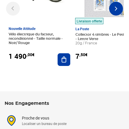
Livraison offerte
Nouvelle Attitude
La Poste
Vélo électrique du facteur,
Collector 4 timbres - Le Petit P
reconditionné - Taille normale -
- Lettre Verte
Noir/ Rouge
20g / France
1 490
7
,00€
,50€
Ajouter au panier
Nos Engagements
Proche de vous
Localiser un bureau de poste