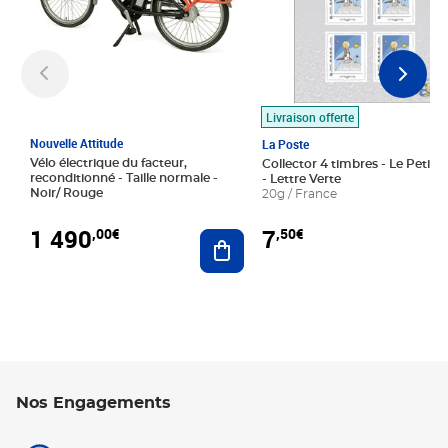
Livraison offerte
Nouvelle Attitude
La Poste
Vélo électrique du facteur,
Collector 4 timbres - Le Petit P
reconditionné - Taille normale -
- Lettre Verte
Noir/ Rouge
20g / France
1 490
7
,00€
,50€
Ajouter au panier
Nos Engagements