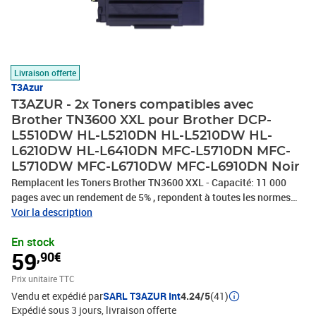
Livraison offerte
T3Azur
T3AZUR - 2x Toners compatibles avec
Brother TN3600 XXL pour Brother DCP-
L5510DW HL-L5210DN HL-L5210DW HL-
L6210DW HL-L6410DN MFC-L5710DN MFC-
L5710DW MFC-L6710DW MFC-L6910DN Noir
Remplacent les Toners Brother TN3600 XXL - Capacité: 11 000
pages avec un rendement de 5% , repondent à toutes les normes
européennes ISO 9001/14001, STMC, CE, ROHS - 100%
Voir la description
Compatible - Encre de haute qualité qui garantie une excellence
En stock
qualité d'impression - Marque T3AZUR
59
,90€
Prix unitaire TTC
Vendu et expédié par
SARL T3AZUR Int
4.24/5
(41)
Expédié sous 3 jours
livraison offerte