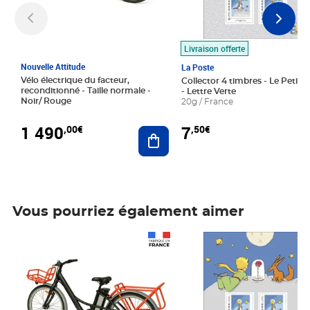
Livraison offerte
Nouvelle Attitude
La Poste
Vélo électrique du facteur,
Collector 4 timbres - Le Petit P
reconditionné - Taille normale -
- Lettre Verte
Noir/ Rouge
20g / France
1 490
7
,00€
,50€
Ajouter au panier
Vous pourriez également aimer
Prix 1 490,00€
Prix 7,50€