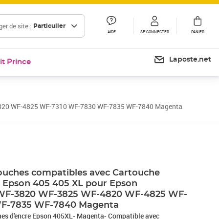
er de site :
Particulier
AIDE
SE CONNECTER
PANIER
Laposte.net
it Prince
F-4820 WF-4825 WF-7310 WF-7830 WF-7835 WF-7840 Magenta
ouches compatibles avec Cartouche
 Epson 405 405 XL pour Epson
 WF-3820 WF-3825 WF-4820 WF-4825 WF-
WF-7835 WF-7840 Magenta
hes d'encre Epson 405XL- Magenta- Compatible avec