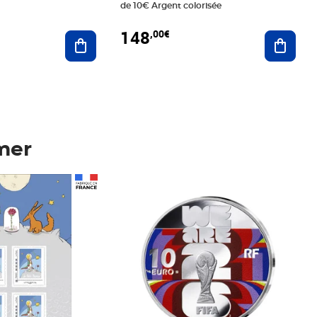
de 10€ Argent colorisée
148
,00€
Ajouter au panier
Ajoute
mer
Prix 148,00€