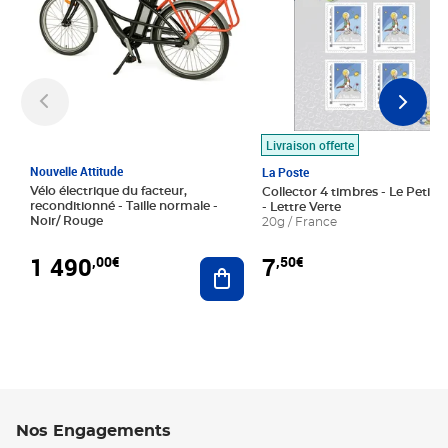
Livraison offerte
Nouvelle Attitude
La Poste
Vélo électrique du facteur,
Collector 4 timbres - Le Petit P
reconditionné - Taille normale -
- Lettre Verte
Noir/ Rouge
20g / France
1 490
7
,00€
,50€
Ajouter au panier
Nos Engagements