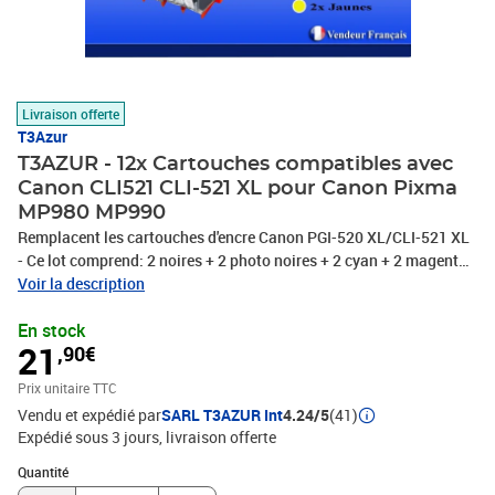
Livraison offerte
T3Azur
T3AZUR - 12x Cartouches compatibles avec
Canon CLI521 CLI-521 XL pour Canon Pixma
MP980 MP990
Remplacent les cartouches d'encre Canon PGI-520 XL/CLI-521 XL
- Ce lot comprend: 2 noires + 2 photo noires + 2 cyan + 2 magenta
+ 2 jaunes + 2 gris - Volume: 21 ml + 11 ml avec un rendement de
Voir la description
5% , repondent à toutes les normes européennes ISO 9001/14001,
En stock
STMC, CE, ROHS - 100% Compatible - Encre de haute qualité qui
21
,90€
garantie une excellence qualité d'impression - Marque T3AZUR
Prix unitaire TTC
Vendu et expédié par
SARL T3AZUR Int
4.24/5
(41)
Expédié sous 3 jours
livraison offerte
Quantité : 1
Quantité