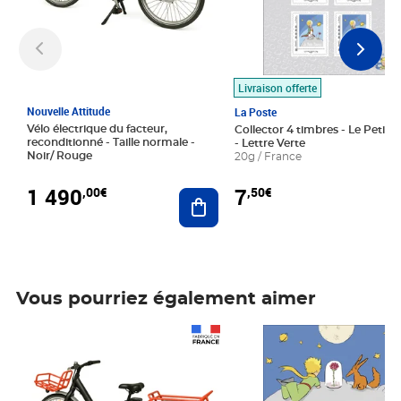
Livraison offerte
Nouvelle Attitude
La Poste
Vélo électrique du facteur,
Collector 4 timbres - Le Petit P
reconditionné - Taille normale -
- Lettre Verte
Noir/ Rouge
20g / France
1 490
7
,00€
,50€
Ajouter au panier
Vous pourriez également aimer
Prix 1 490,00€
Prix 7,50€