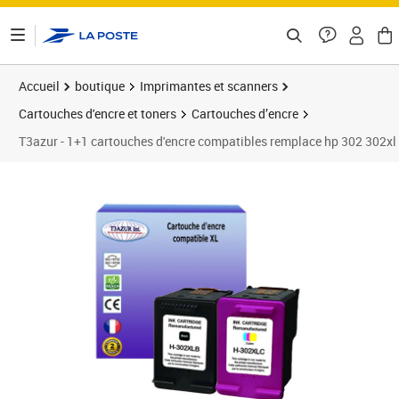
ontenu de la page
Accueil
boutique
Imprimantes et scanners
Cartouches d'encre et toners
Cartouches d’encre
T3azur - 1+1 cartouches d'encre compatibles remplace hp 302 302xl
Prix 34,90€