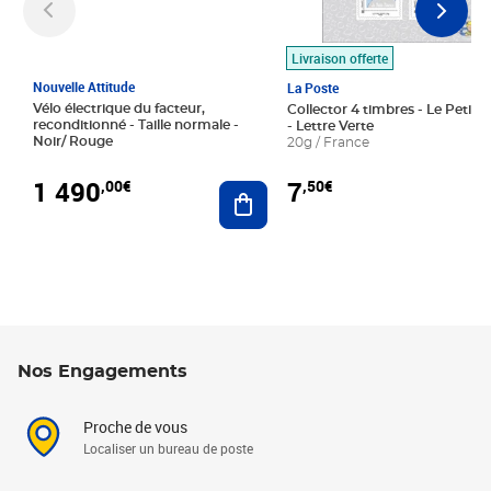
Livraison offerte
Nouvelle Attitude
La Poste
Vélo électrique du facteur,
Collector 4 timbres - Le Petit P
reconditionné - Taille normale -
- Lettre Verte
Noir/ Rouge
20g / France
1 490
7
,00€
,50€
Ajouter au panier
Nos Engagements
Proche de vous
Localiser un bureau de poste