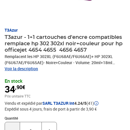
T3Azur
T3azur - 1+1 cartouches d'encre compatibles
remplace hp 302 302xl noir+couleur pour hp
officejet 4654 4655 4656 4657
Remplacent les HP 302XL (F6U68AE/F6U66AE)+ HP 302XL
(F6U67AE/F6U65AE)- Noire+Couleur - Volume: 20ml+18ml
(Haute Capacité) avec un rendement de 5% , repondent à toutes les
Voir la description
normes européennes ISO 9001/14001, STMC, CE, ROHS - Marque
En stock
T3AZUR
34
,90€
Prix unitaire TTC
Vendu et expédié par
SARL T3AZUR Int
4.24/5
(41)
Expédié sous 4 jours, frais de port à partir de 3,90 €
Quantité : 1
Quantité