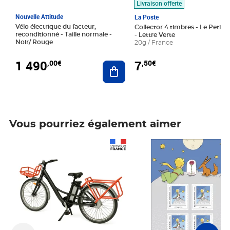
Livraison offerte
Nouvelle Attitude
La Poste
Vélo électrique du facteur,
Collector 4 timbres - Le Petit P
reconditionné - Taille normale -
- Lettre Verte
Noir/ Rouge
20g / France
1 490
7
,00€
,50€
Ajouter au panier
Vous pourriez également aimer
Prix 1 490,00€
Prix 7,50€