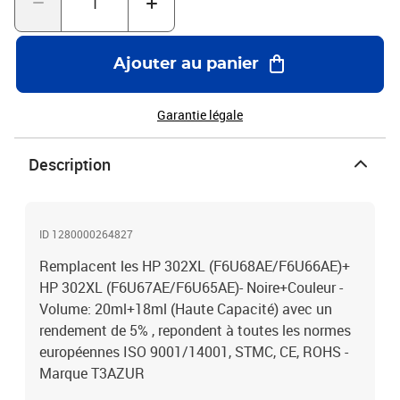
Ajouter au panier
Garantie légale
Description
ID 1280000264827
Remplacent les HP 302XL (F6U68AE/F6U66AE)+
HP 302XL (F6U67AE/F6U65AE)- Noire+Couleur -
Volume: 20ml+18ml (Haute Capacité) avec un
rendement de 5% , repondent à toutes les normes
européennes ISO 9001/14001, STMC, CE, ROHS -
Marque T3AZUR