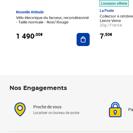
Livraison offerte
La Poste
Nouvelle Attitude
Collector 4 timbres
Vélo électrique du facteur, reconditionné
Lettre Verte
- Taille normale - Noir/ Rouge
20g / France
1 490
7
,00€
,50€
Ajouter au panier
Nos Engagements
Proche de vous
Pa
Localiser un bureau de poste