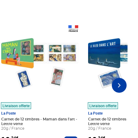
Prix 18,24€
Prix 18,24€
Livraison offerte
Livraison offerte
La Poste
La Poste
Carnet de 12 timbres - Maman dans l'art -
Carnet de 12 timbres - Le bl
Lettre verte
Lettre verte
20g / France
20g / France
,24€
,24€