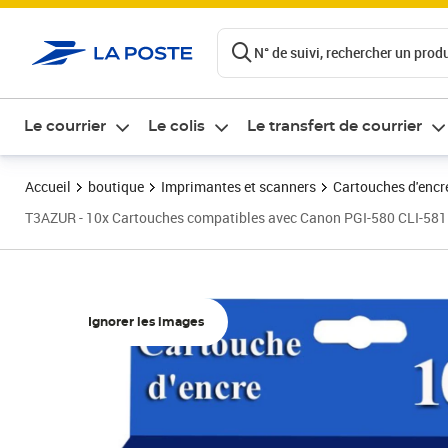
ontenu de la page
N° de suivi, rechercher un produi
Le courrier
Le colis
Le transfert de courrier
Accueil
boutique
Imprimantes et scanners
Cartouches d'encre
T3AZUR - 10x Cartouches compatibles avec Canon PGI-580 CLI-
Ignorer les images