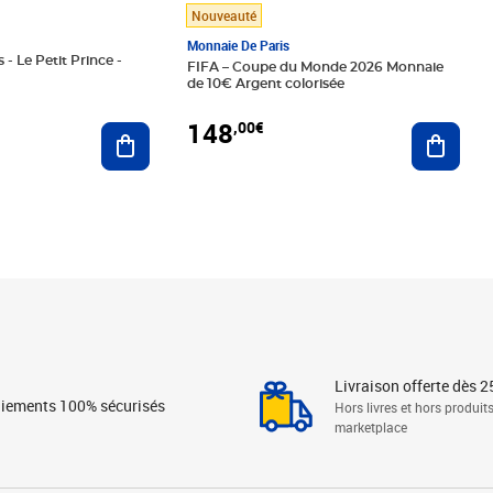
Nouveauté
Monnaie De Paris
 - Le Petit Prince -
FIFA – Coupe du Monde 2026 Monnaie
de 10€ Argent colorisée
148
,00€
Ajouter au panier
Ajoute
Livraison offerte dès 2
iements 100% sécurisés
Hors livres et hors produit
marketplace