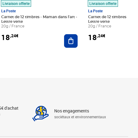
Livraison offerte
Livraison offerte
La Poste
La Poste
Carnet de 12 timbres - Maman dans l'art -
Carnet de 12 timbres - Le bl
Lettre verte
Lettre verte
20g / France
20g / France
18
18
,24€
,24€
r au panier
Ajouter au panier
5€ d'achat
Nos engagements
s
sociétaux et environnementaux