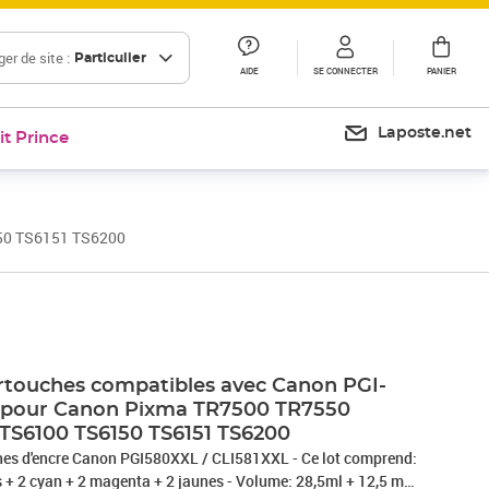
er de site :
Particulier
AIDE
SE CONNECTER
PANIER
Laposte.net
it Prince
150 TS6151 TS6200
rtouches compatibles avec Canon PGI-
L pour Canon Pixma TR7500 TR7550
TS6100 TS6150 TS6151 TS6200
XXL / CLI581XXL - Ce lot comprend:
s + 2 cyan + 2 magenta + 2 jaunes - Volume: 28,5ml + 12,5 ml