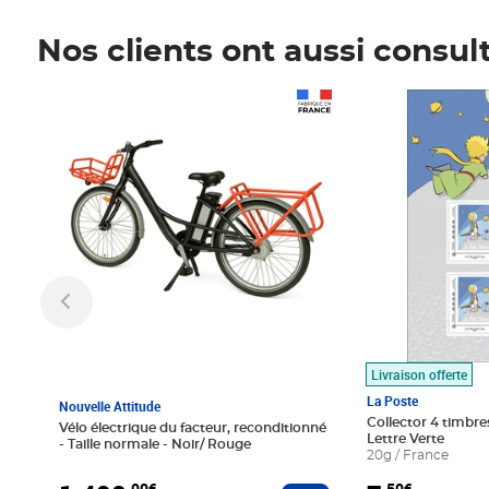
Nos clients ont aussi consul
Prix 1 490,00€
Prix 7,50€
Livraison offerte
La Poste
Nouvelle Attitude
Collector 4 timbres
Vélo électrique du facteur, reconditionné
Lettre Verte
- Taille normale - Noir/ Rouge
20g / France
,00€
,50€
Ajouter au panier