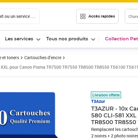
t ou un service ....
Chang
Accès rapides
Les services
Tous nos produits
Collection Pet
 et toners
Cartouches d’encre
581 XXL pour Canon Pixma TR7500 TR7550 TR8500 TR8550 TS6100 TS6
Prix 19,90€
Livraison offerte
T3Azur
T3AZUR - 10x Ca
580 CLI-581 XX
TR8500 TR8550 
Remplacent les cartouches d'encre Canon PGI580
2 noires + 2 photo noire