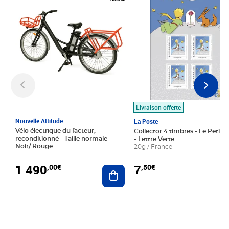
Livraison offerte
Nouvelle Attitude
La Poste
Vélo électrique du facteur,
Collector 4 timbres - Le Petit P
reconditionné - Taille normale -
- Lettre Verte
Noir/ Rouge
20g / France
1 490
7
,00€
,50€
Ajouter au panier