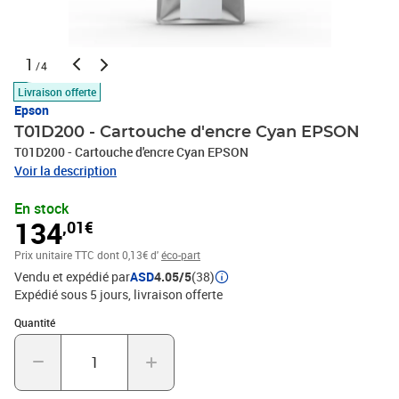
1
/4
Livraison offerte
Epson
T01D200 - Cartouche d'encre Cyan EPSON
T01D200 - Cartouche d'encre Cyan EPSON
Voir la description
En stock
134
,01€
Prix unitaire TTC
dont 0,13€ d'
éco-part
Vendu et expédié par
ASD
4.05/5
(38)
Expédié sous 5 jours
livraison offerte
Quantité : 1
Quantité