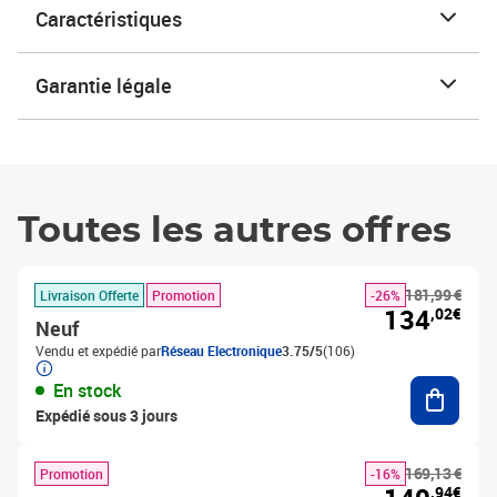
Caractéristiques
Garantie légale
Toutes les autres offres
181,99 €
Livraison Offerte
Promotion
-26%
134
,02€
Neuf
Vendu et expédié par
Réseau Electronique
3.75/5
(106)
Ajouter
En stock
Expédié sous 3 jours
169,13 €
Promotion
-16%
,94€