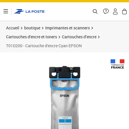
ontenu de la page
Accueil
boutique
Imprimantes et scanners
Cartouches d'encre et toners
Cartouches d’encre
T01D200 - Cartouche d'encre Cyan EPSON
Prix 134,01€
Prix b
Prix 1
Prix b
Prix 1
Prix 1