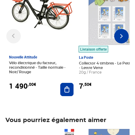
Livraison offerte
Nouvelle Attitude
La Poste
Vélo électrique du facteur,
Collector 4 timbres - Le Petit P
reconditionné - Taille normale -
- Lettre Verte
Noir/ Rouge
20g / France
1 490
7
,00€
,50€
Ajouter au panier
Vous pourriez également aimer
Prix 1 490,00€
Prix 7,50€