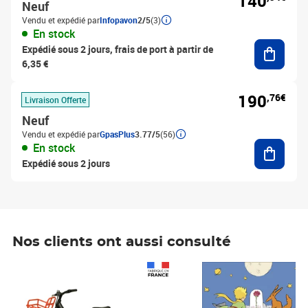
140
Neuf
Vendu et expédié par
Infopavon
2/5
(3)
En stock
Ajouter
Expédié sous 2 jours, frais de port à partir de
6,35 €
190
,76€
Livraison Offerte
Neuf
Vendu et expédié par
GpasPlus
3.77/5
(56)
Ajouter
En stock
Expédié sous 2 jours
Nos clients ont aussi consulté
Prix 1 490,00€
Prix 7,50€