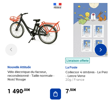
Prix 1 490,00€
Prix 7,50€
Livraison offerte
Nouvelle Attitude
La Poste
Vélo électrique du facteur,
Collector 4 timbres - Le Petit P
reconditionné - Taille normale -
- Lettre Verte
Noir/ Rouge
20g / France
1 490
7
,00€
,50€
Ajouter au panier