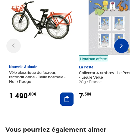
Livraison offerte
Nouvelle Attitude
La Poste
Vélo électrique du facteur,
Collector 4 timbres - Le Petit P
reconditionné - Taille normale -
- Lettre Verte
Noir/ Rouge
20g / France
1 490
7
,00€
,50€
Ajouter au panier
Vous pourriez également aimer