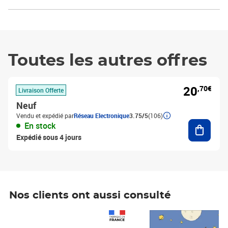
Toutes les autres offres
20
,70€
Livraison Offerte
Neuf
Vendu et expédié par
Réseau Electronique
3.75/5
(106)
Ajouter
En stock
Expédié sous 4 jours
Nos clients ont aussi consulté
Prix 1 490,00€
Prix 7,50€