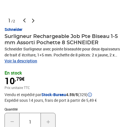
1
/2
Schneider
Surligneur Rechargeable Job Pte Biseau 1-5
mm Assorti Pochette 8 SCHNEIDER
Schneider Surligneur avec pointe biseautée pour deux épaisseurs
de trait d´écriture, 1+5 mm. Pochette de 8 pièces: 2 x jaune, 2 x
verte, chaque 1 x orange, rose, rouge, bleue. L'encre universelle
Voir la description
pour papier normal, photocopie et fax avec une luminosité
En stock
maximale et résistance à la lumière. Le corps en PP est résistant à
10
,79€
l'évaporation pendant 2 ans de stockage d'encre et est
rechargeable avec Maxx 660 refill station. Le surligneur intelligent
Prix unitaire TTC
aux résultats brillants a reçu le prix iF- et red dot Design-Award
Vendu et expédié par
Stock-Bureau
4.59/5
(329)
2013. La forme plus plate aux coins arrondis est idéale pour le
Expédié sous 14 jours, frais de port à partir de 5,49 €
glisser dans des poches et des boucles. Le capuchon avec clip est
réversible. La grande réserve d'encre permet le marquage de plus
Quantité : 1
Quantité
de 15.000 mots par Job.