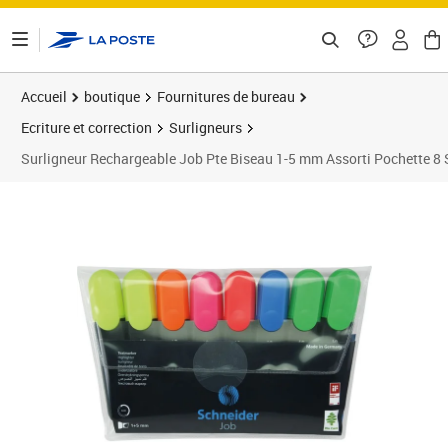
ontenu de la page
Accueil
boutique
Fournitures de bureau
Ecriture et correction
Surligneurs
Surligneur Rechargeable Job Pte Biseau 1-5 mm Assorti Pochette 
Prix 10,79€
Prix 2