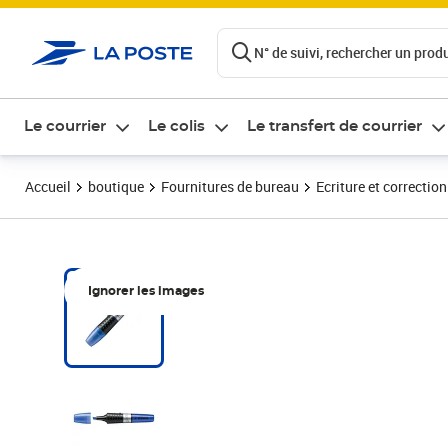
ontenu de la page
N° de suivi, rechercher un produi
Le courrier
Le colis
Le transfert de courrier
Accueil
boutique
Fournitures de bureau
Ecriture et correction
Ignorer les images