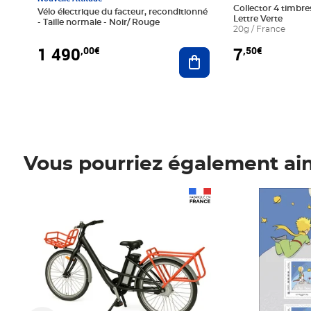
Collector 4 timbres
Vélo électrique du facteur, reconditionné
Lettre Verte
- Taille normale - Noir/ Rouge
20g / France
1 490
7
,00€
,50€
Ajouter au panier
Vous pourriez également ai
Prix 1 490,00€
Prix 7,50€