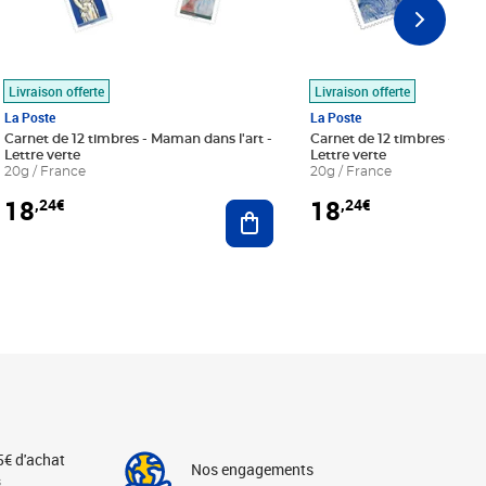
Livraison offerte
Livraison offerte
La Poste
La Poste
Carnet de 12 timbres - Maman dans l'art -
Carnet de 12 timbres - Le bl
Lettre verte
Lettre verte
20g / France
20g / France
18
18
,24€
,24€
r au panier
Ajouter au panier
5€ d'achat
Nos engagements
s