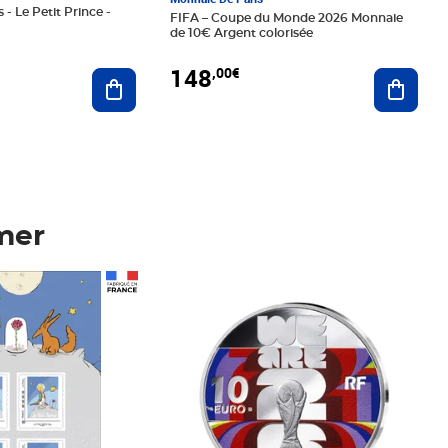
 - Le Petit Prince -
FIFA – Coupe du Monde 2026 Monnaie
de 10€ Argent colorisée
148
,00€
Ajouter au panier
Ajoute
mer
Prix 148,00€