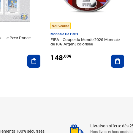
Nouveauté
Monnaie De Paris
 - Le Petit Prince -
FIFA – Coupe du Monde 2026 Monnaie
de 10€ Argent colorisée
148
,00€
Ajouter au panier
Ajoute
Livraison offerte dès 2
iements 100% sécurisés
Hors livres et hors produit