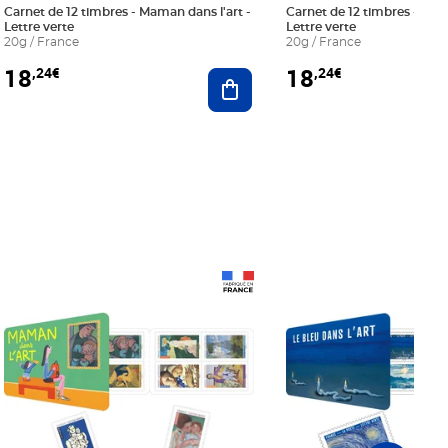
Carnet de 12 timbres - Maman dans l'art -
Carnet de 12 timbres - Le bl
Lettre verte
Lettre verte
20g / France
20g / France
18
18
,24€
,24€
r au panier
Ajouter au panier
Prix 18,24€
Prix 18,24€