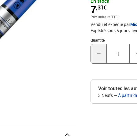
En stock
mm à 5 mmencre à base d
7
,31€
photocopie et faxprocéd
ouvertjusqu’à 4 heures 
Prix unitaire TTC
Vendu et expédié par
Mic
Expédié sous 5 jours
liv
Quantité : 1
Quantité
Voir toutes les au
3 Neufs
—
À partir d