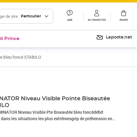
er de site :
Particulier
AIDE
SE CONNECTER
PANIER
Laposte.net
it Prince
ée bleu foncé STABILO
Prix 4,82€
Prix 12,00€
Prix barré 25,13 €
Prix 20,94€
NATOR Niveau Visible Pointe Biseautée
ILO
INATOR Niveau Visible Pte Biseautée bleu foncédébit
e dans les situations les plus extrêmesgrip de préhension en
pour une meilleure prise en maincorps transparent et high tech
le niveau d'encrebille anti-roulis2 épaisseurs de trait - de 2