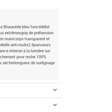
e Biseautée bleu foncédébit
plus extrêmesgrip de préhension
e en maincorps transparent et
ebille anti-roulis2 épaisseurs
ance intense à la lumière sur
èchement pour rester 100%
ns sécherlongueur de surlignage