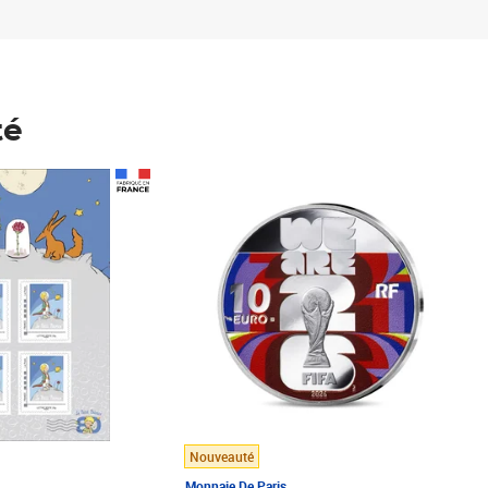
té
Prix 148,00€
Nouveauté
Monnaie De Paris