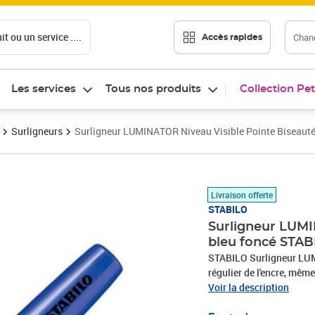
t ou un service ....
Chang
Accès rapides
Les services
Tous nos produits
Collection Pet
Surligneurs
Surligneur LUMINATOR Niveau Visible Pointe Biseaut
Prix 7,31€
Livraison offerte
STABILO
Surligneur LUMI
bleu foncé STAB
STABILO Surligneur LUM
régulier de l'encre, mêm
structure balle de golf 
Voir la description
permettant de visualiser 