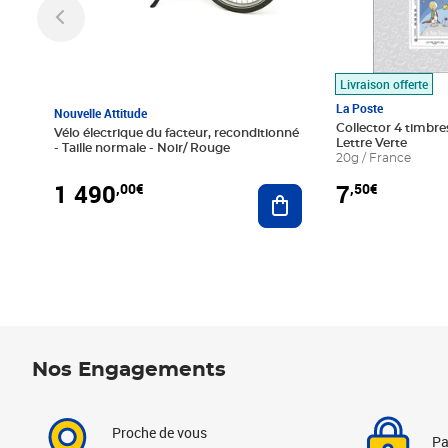
Livraison offerte
La Poste
Nouvelle Attitude
Collector 4 timbres
Vélo électrique du facteur, reconditionné
Lettre Verte
- Taille normale - Noir/ Rouge
20g / France
1 490
7
,00€
,50€
Ajouter au panier
Nos Engagements
Proche de vous
Pa