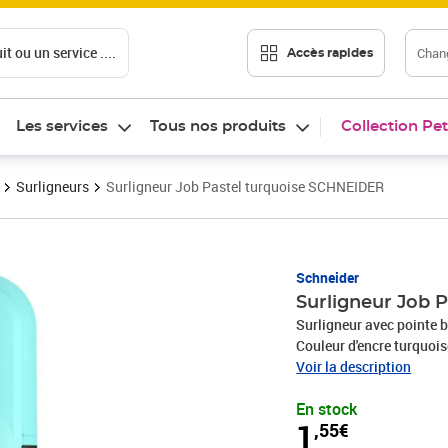
t ou un service ....
Chang
Accès rapides
Les services
Tous nos produits
Collection Pet
Surligneurs
Surligneur Job Pastel turquoise SCHNEIDER
Prix 1,55€
Schneider
Surligneur Job 
Surligneur avec pointe b
Couleur d'encre turquois
matériaux recyclés, est l
Voir la description
mondialement connu « Bla
En stock
la pointe sont en plastiq
1
,55€
papier normal, photocopi