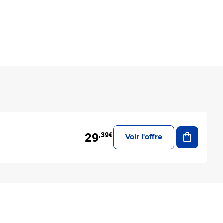
Ajouter a
29
,39€
Voir l'offre