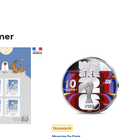
mer
Prix 148,00€
Nouveauté
Monnaie De Paris