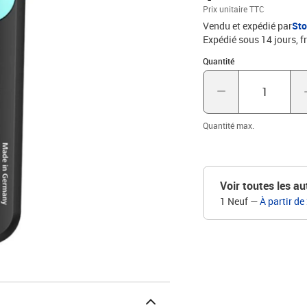
résistante à la lumière,
Prix unitaire TTC
l'université ou pour bure
Vendu et expédié par
St
parfaitement adapté pour
Expédié sous 14 jours, fr
calligraphie dans le cad
surligneur job de marqu
Quantité : 1
Quantité
Quantité max.
Voir toutes les au
1 Neuf
—
À partir de