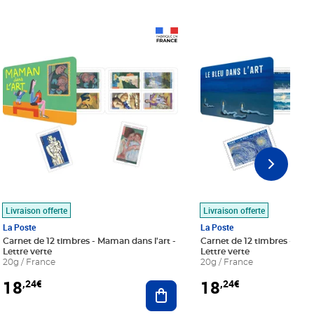
Prix 18,24€
Prix 18,24€
Livraison offerte
Livraison offerte
La Poste
La Poste
Carnet de 12 timbres - Maman dans l'art -
Carnet de 12 timbres - Le bl
Lettre verte
Lettre verte
20g / France
20g / France
18
18
,24€
,24€
r au panier
Ajouter au panier