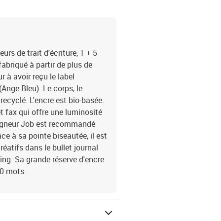
rs de trait d'écriture, 1 + 5
abriqué à partir de plus de
r à avoir reçu le label
nge Bleu). Le corps, le
e recyclé. L'encre est bio-basée.
t fax qui offre une luminosité
urligneur Job est recommandé
âce à sa pointe biseautée, il est
atifs dans le bullet journal
ring. Sa grande réserve d'encre
00 mots.