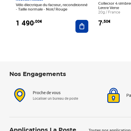
Collector 4 timbres
Vélo électrique du facteur, reconditionné
Lettre Verte
- Taille normale - Noir/ Rouge
20g / France
1 490
7
,00€
,50€
Ajouter au panier
Nos Engagements
Proche de vous
Pa
Localiser un bureau de poste
Applications La Poste
Toutes nos application