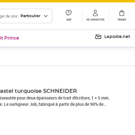
er de site :
Particulier
AIDE
SE CONNECTER
PANIER
Laposte.net
it Prince
Prix 29,39€
Pastel turquoise SCHNEIDER
iseautée pour deux épaisseurs de trait d'écriture, 1 + 5 mm.
e. Le surligneur Job, fabriqué à partir de plus de 90% de
e premier surligneur à avoir reçu le label écologique
uer Engel » (Ange Bleu). Le corps, le réservoir à l’intérieur et
ue recyclé. L'encre est bio-basée. Encre universelle pour
e et fax qui offre une luminosité maximale et qui est