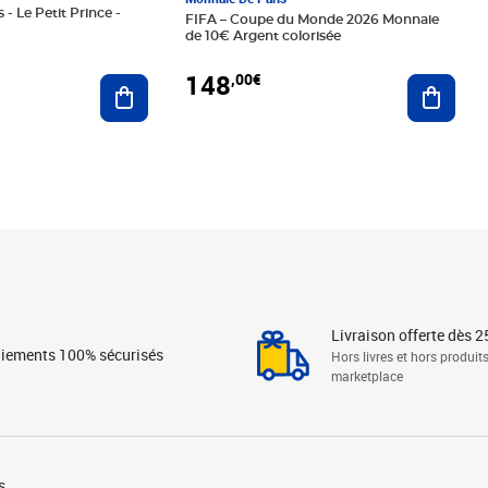
 - Le Petit Prince -
FIFA – Coupe du Monde 2026 Monnaie
de 10€ Argent colorisée
148
,00€
Ajouter au panier
Ajoute
Livraison offerte dès 2
iements 100% sécurisés
Hors livres et hors produit
marketplace
s