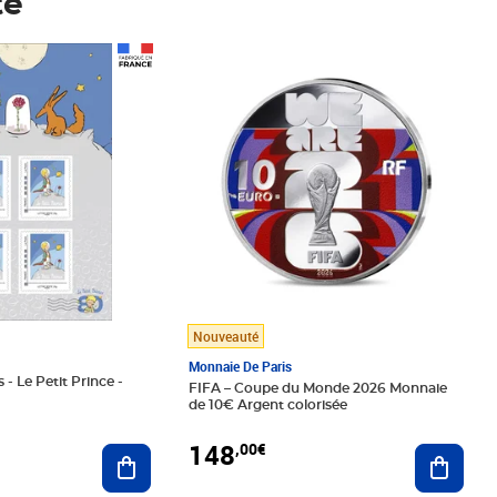
té
Prix 148,00€
Nouveauté
Monnaie De Paris
 - Le Petit Prince -
FIFA – Coupe du Monde 2026 Monnaie
de 10€ Argent colorisée
148
,00€
Ajouter au panier
Ajoute