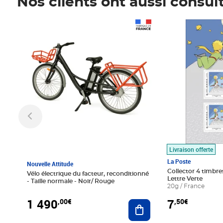
Nos clients ont aussi consul
Prix 1 490,00€
Prix 7,50€
Livraison offerte
La Poste
Nouvelle Attitude
Collector 4 timbres
Vélo électrique du facteur, reconditionné
Lettre Verte
- Taille normale - Noir/ Rouge
20g / France
1 490
7
,00€
,50€
Ajouter au panier