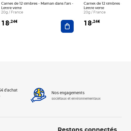
Carnet de 12 timbres - Maman dans l'art -
Carnet de 12 timbres - Le bl
Lettre verte
Lettre verte
20g / France
20g / France
18
18
,24€
,24€
r au panier
Ajouter au panier
5€ d'achat
Nos engagements
s
sociétaux et environnementaux
Linkedin
Instagram
X
Tiktok
Facebook
Youtube
Threads
Restons connectés