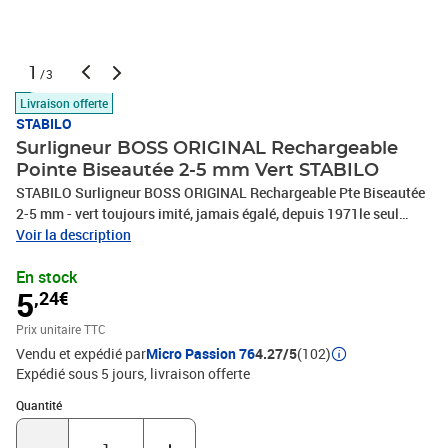
1
/3
Livraison offerte
STABILO
Surligneur BOSS ORIGINAL Rechargeable
Pointe Biseautée 2-5 mm Vert STABILO
STABILO Surligneur BOSS ORIGINAL Rechargeable Pte Biseautée
2-5 mm - vert toujours imité, jamais égalé, depuis 1971le seul
surligneur disponible en 9 couleurs attrayantesencre universelle à
Voir la description
base d’eaurésistance intense à la lumière sur tous papiers :
En stock
normal, fax et autocopiantprocédé anti-dessèchement pour rester
5
,24€
100% concentré :peut rester ouvert jusqu’à 4 heures sans
sécherfluorescence intense du début à la fin2 largeurs de traits :
Prix unitaire TTC
de 2 à 5 mm
Vendu et expédié par
Micro Passion 76
4.27/5
(102)
Expédié sous 5 jours
livraison offerte
Quantité : 1
Quantité