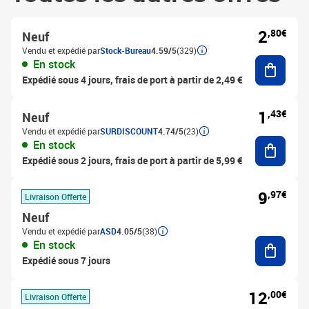
2
,80€
Neuf
Vendu et expédié par
Stock-Bureau
4.59/5
(329)
Ajouter
En stock
Expédié sous 4 jours, frais de port à partir de 2,49 €
1
,43€
Neuf
Vendu et expédié par
SURDISCOUNT
4.74/5
(23)
Ajouter
En stock
Expédié sous 2 jours, frais de port à partir de 5,99 €
9
,97€
Livraison Offerte
Neuf
Vendu et expédié par
ASD
4.05/5
(38)
Ajouter
En stock
Expédié sous 7 jours
12
,00€
Livraison Offerte