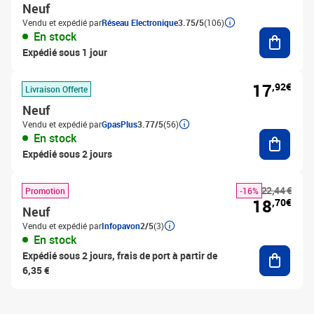
Neuf
Vendu et expédié par
Réseau Electronique
3.75/5
(106)
Ajouter
En stock
Expédié sous 1 jour
17
,92€
Livraison Offerte
Neuf
Vendu et expédié par
GpasPlus
3.77/5
(56)
Ajouter
En stock
Expédié sous 2 jours
22,44 €
Promotion
-16%
18
,70€
Neuf
Vendu et expédié par
Infopavon
2/5
(3)
En stock
Ajouter
Expédié sous 2 jours, frais de port à partir de
6,35 €