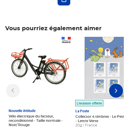
Vous pourriez également aimer
Prix 1 490,00€
Prix 7,50€
Livraison offerte
Nouvelle Attitude
La Poste
Vélo électrique du facteur,
Collector 4 timbres - Le Petit P
reconditionné - Taille normale -
- Lettre Verte
Noir/ Rouge
20g / France