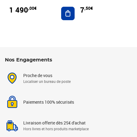
1 490
7
,00€
,50€
Ajouter au panier
Nos Engagements
Proche de vous
Localiser un bureau de poste
Paiements 100% sécurisés
Livraison offerte dès 25€ d'achat
Hors livres et hors produits marketplace