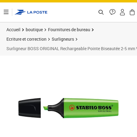
ontenu de la page
Accueil
boutique
Fournitures de bureau
Ecriture et correction
Surligneurs
Surligneur BOSS ORIGINAL Rechargeable Pointe Biseautée 2-5 mm 
Prix 5,24€
Prix 2
Prix 1
Prix 9
Prix 1
Prix 1
Prix b
Prix 1