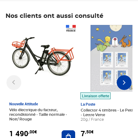
Nos clients ont aussi consulté
Prix 1 490,00€
Prix 7,50€
Livraison offerte
Nouvelle Attitude
La Poste
Vélo électrique du facteur,
Collector 4 timbres - Le Petit P
reconditionné - Taille normale -
- Lettre Verte
Noir/ Rouge
20g / France
1 490
7
,00€
,50€
Ajouter au panier