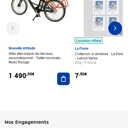
Livraison offerte
Nouvelle Attitude
La Poste
Vélo électrique du facteur,
Collector 4 timbres - Le Petit P
reconditionné - Taille normale -
- Lettre Verte
Noir/ Rouge
20g / France
1 490
7
,00€
,50€
Ajouter au panier
Nos Engagements