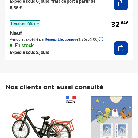
Expédié sous 6 jours, frais de port à partir de
6,35 €
32
,64€
Livraison Offerte
Neuf
Vendu et expédié par
Réseau Electronique
3.75/5
(106)
Ajouter
En stock
Expédié sous 2 jours
Nos clients ont aussi consulté
Prix 1 490,00€
Prix 7,50€