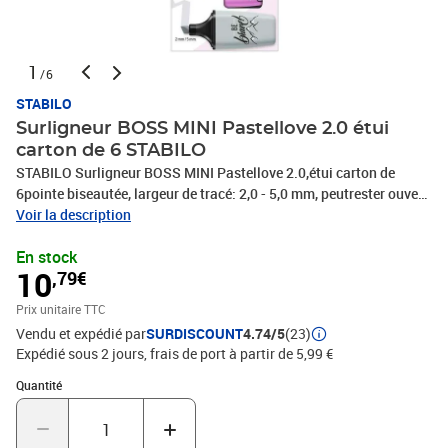
1
/6
STABILO
Surligneur BOSS MINI Pastellove 2.0 étui
carton de 6 STABILO
STABILO Surligneur BOSS MINI Pastellove 2.0,étui carton de
6pointe biseautée, largeur de tracé: 2,0 - 5,0 mm, peutrester ouvert
jusqu'à 4 heures sans sécher, encre à based'eau, corps imprimé
Voir la description
avec des motifs designcontenu: 6 pièces(07/06-29)
En stock
10
,79€
Prix unitaire TTC
Vendu et expédié par
SURDISCOUNT
4.74/5
(23)
Expédié sous 2 jours, frais de port à partir de 5,99 €
Quantité : 1
Quantité