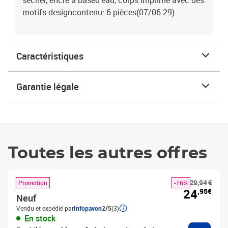
sécher, encre à based'eau, corps imprimé avec des
motifs designcontenu: 6 pièces(07/06-29)
Caractéristiques
Garantie légale
Toutes les autres offres
29,94 €
Promotion
-16%
24
,95€
Neuf
Vendu et expédié par
Infopavon
2/5
(3)
En stock
Ajouter