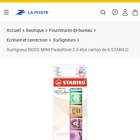
ontenu de la page
Accueil
boutique
Fournitures de bureau
Ecriture et correction
Surligneurs
Surligneur BOSS MINI Pastellove 2.0 étui carton de 6 STABILO
Prix 10,79€
Prix b
Prix 2
Prix 3