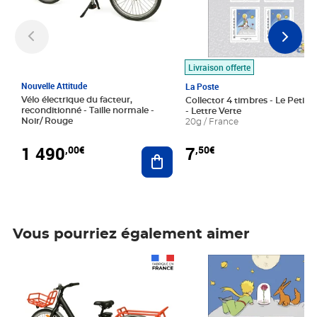
Livraison offerte
Nouvelle Attitude
La Poste
Vélo électrique du facteur,
Collector 4 timbres - Le Petit P
reconditionné - Taille normale -
- Lettre Verte
Noir/ Rouge
20g / France
1 490
7
,00€
,50€
Ajouter au panier
Vous pourriez également aimer
Prix 1 490,00€
Prix 7,50€