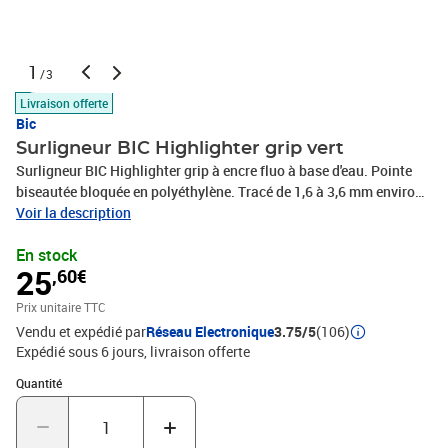
1
/3
Livraison offerte
Bic
Surligneur BIC Highlighter grip vert
Surligneur BIC Highlighter grip à encre fluo à base d'eau. Pointe
biseautée bloquée en polyéthylène. Tracé de 1,6 à 3,6 mm environ.
Corps avec grip. Rentre facilement dans la trousse. Coloris vert.
Voir la description
En stock
25
,60€
Prix unitaire TTC
Vendu et expédié par
Réseau Electronique
3.75/5
(106)
Expédié sous 6 jours
livraison offerte
Quantité : 1
Quantité