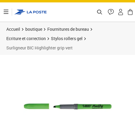
ontenu de la page
Accueil
boutique
Fournitures de bureau
Ecriture et correction
Stylos rollers gel
Surligneur BIC Highlighter grip vert
Prix 25,60€