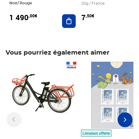
Noir/ Rouge
20g / France
1 490
7
,00€
,50€
Ajouter au panier
Vous pourriez également aimer
Prix 1 490,00€
Prix 7,50€
Livraison offerte