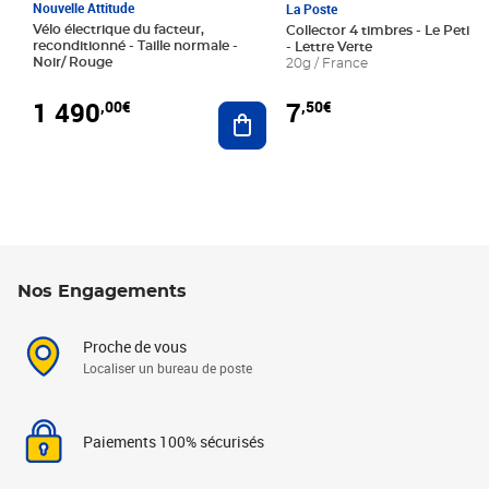
Nouvelle Attitude
La Poste
Vélo électrique du facteur,
Collector 4 timbres - Le Petit P
reconditionné - Taille normale -
- Lettre Verte
Noir/ Rouge
20g / France
1 490
7
,00€
,50€
Ajouter au panier
Nos Engagements
Proche de vous
Localiser un bureau de poste
Paiements 100% sécurisés