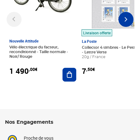
Livraison offerte
Nouvelle Attitude
La Poste
Vélo électrique du facteur,
Collector 4 timbres - Le Petit P
reconditionné - Taille normale -
- Lettre Verte
Noir/ Rouge
20g / France
1 490
7
,00€
,50€
Ajouter au panier
Nos Engagements
Proche de vous