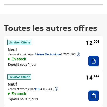
Toutes les autres offres
12
,00€
Livraison Offerte
Neuf
Vendu et expédié par
Réseau Electronique
3.75/5
(106)
Ajouter
En stock
Expédié sous 1 jour
14
,41€
Livraison Offerte
Neuf
Vendu et expédié par
ASD
4.05/5
(38)
Ajouter
En stock
Expédié sous 7 jours