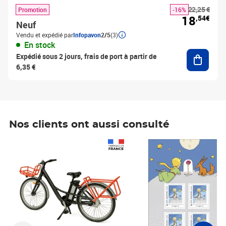
22,25 €
Promotion
-16%
18
,54€
Neuf
Vendu et expédié par
Infopavon
2/5
(3)
En stock
Ajouter
Expédié sous 2 jours, frais de port à partir de
6,35 €
Nos clients ont aussi consulté
Prix 1 490,00€
Prix 7,50€