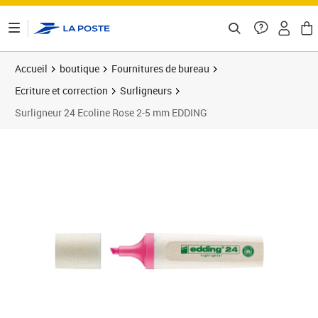
ontenu de la page
Accueil
boutique
Fournitures de bureau
Ecriture et correction
Surligneurs
Surligneur 24 Ecoline Rose 2-5 mm EDDING
Prix 2,99€
Prix 1
Prix 1
Prix b
Prix 1