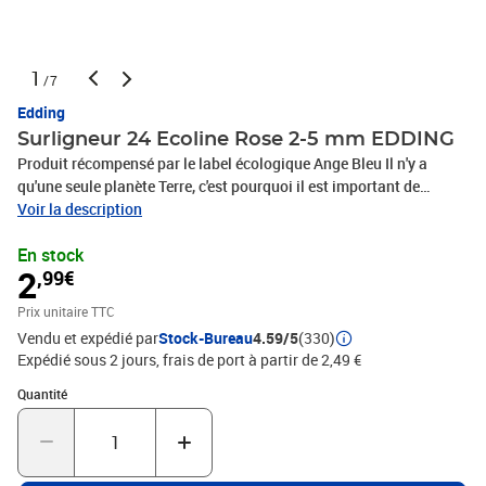
1
/7
Edding
Surligneur 24 Ecoline Rose 2-5 mm EDDING
Produit récompensé par le label écologique Ange Bleu Il n'y a
qu'une seule planète Terre, c'est pourquoi il est important de
contribuer, même modestement, à préserver les ressources Par
Voir la description
exemple à l'aide des surligneurs edding 24 EcoLine, qui sont
En stock
composés à 90 % minimum de matières premières renouvelables
2
,99€
et qui ont reçu pour cela le label écologique Ange Bleu Ce
surligneur peut être rechargé et réutilisé de multiples fois, ce qui
Prix unitaire TTC
est non seulement bon pour l'environnement, mais aussi judicieux
Vendu et expédié par
Stock-Bureau
4.59/5
(330)
sur le plan économique dans les bureaux et les établissements
Expédié sous 2 jours, frais de port à partir de 2,49 €
d'enseignement Son encre fluorescente à base d'eau est d'une
couleur intense et lumineuse et ne traverse pas la feuille Produit
Quantité : 1
Quantité
de marque de grande qualité, fabriqué en Allemagne