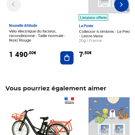
Livraison offerte
Nouvelle Attitude
La Poste
Vélo électrique du facteur,
Collector 4 timbres - Le Petit P
reconditionné - Taille normale -
- Lettre Verte
Noir/ Rouge
20g / France
1 490
7
,00€
,50€
Ajouter au panier
Vous pourriez également aimer
Prix 1 490,00€
Prix 7,50€