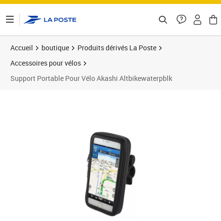
ontenu de la page
Accueil
boutique
Produits dérivés La Poste
Accessoires pour vélos
Support Portable Pour Vélo Akashi Altbikewaterpblk
Prix 21,58€
Prix 2