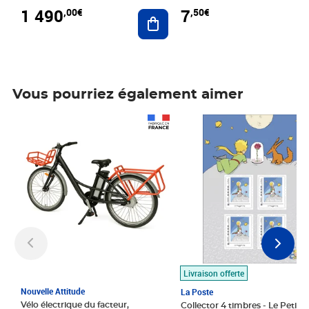
1 490
7
,00€
,50€
Ajouter au panier
Vous pourriez également aimer
Prix 1 490,00€
Prix 7,50€
Livraison offerte
Nouvelle Attitude
La Poste
Vélo électrique du facteur,
Collector 4 timbres - Le Petit P