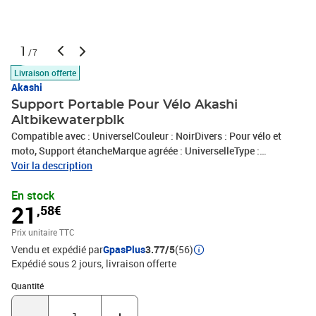
1
/7
Livraison offerte
Akashi
Support Portable Pour Vélo Akashi
Altbikewaterpblk
Compatible avec : UniverselCouleur : NoirDivers : Pour vélo et
moto, Support étancheMarque agréée : UniverselleType :
Accessoires téléphone portable
Voir la description
En stock
21
,58€
Prix unitaire TTC
Vendu et expédié par
GpasPlus
3.77/5
(56)
Expédié sous 2 jours
livraison offerte
Quantité : 1
Quantité