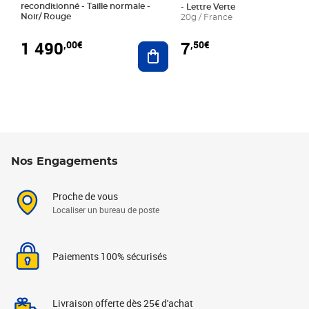
reconditionné - Taille normale -
- Lettre Verte
Noir/ Rouge
20g / France
1 490
7
,00€
,50€
Ajouter au panier
Nos Engagements
Proche de vous
Localiser un bureau de poste
Paiements 100% sécurisés
Livraison offerte dès 25€ d'achat