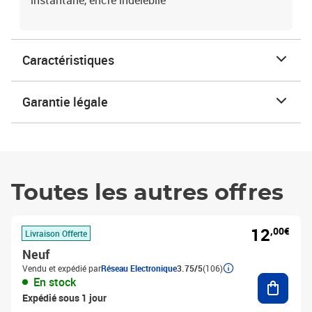
instantané, encre indélébile
Caractéristiques
Garantie légale
Toutes les autres offres
12
,00€
Livraison Offerte
Neuf
Vendu et expédié par
Réseau Electronique
3.75/5
(106)
Ajouter
En stock
Expédié sous 1 jour