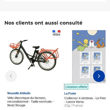
Nos clients ont aussi consulté
Prix 1 490,00€
Prix 7,50€
Livraison offerte
Nouvelle Attitude
La Poste
Vélo électrique du facteur,
Collector 4 timbres - Le Petit P
reconditionné - Taille normale -
- Lettre Verte
Noir/ Rouge
20g / France