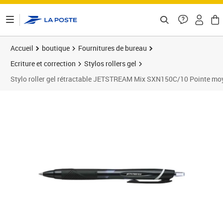
ontenu de la page
Accueil
boutique
Fournitures de bureau
Ecriture et correction
Stylos rollers gel
Stylo roller gel rétractable JETSTREAM Mix SXN150C/10 Pointe mo
Prix 2,82€
Prix 1