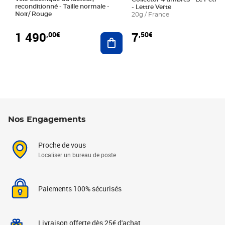
reconditionné - Taille normale -
- Lettre Verte
Noir/ Rouge
20g / France
1 490
7
,00€
,50€
Ajouter au panier
Nos Engagements
Proche de vous
Localiser un bureau de poste
Paiements 100% sécurisés
Livraison offerte dès 25€ d'achat