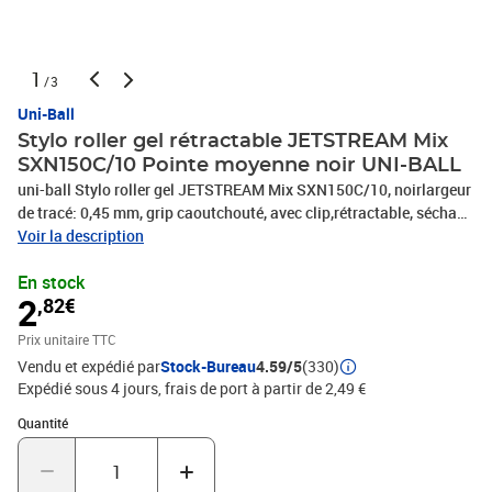
1
/3
Uni-Ball
Stylo roller gel rétractable JETSTREAM Mix
SXN150C/10 Pointe moyenne noir UNI-BALL
uni-ball Stylo roller gel JETSTREAM Mix SXN150C/10, noirlargeur
de tracé: 0,45 mm, grip caoutchouté, avec clip,rétractable, séchage
instantané, encre indélébile
Voir la description
En stock
2
,82€
Prix unitaire TTC
Vendu et expédié par
Stock-Bureau
4.59/5
(330)
Expédié sous 4 jours, frais de port à partir de 2,49 €
Quantité : 1
Quantité