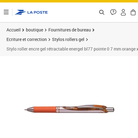
ontenu de la page
Accueil
boutique
Fournitures de bureau
Ecriture et correction
Stylos rollers gel
Stylo roller encre gel rétractable energel bl77 pointe 0 7 mm orange 
Prix 31,58€
Prix 3