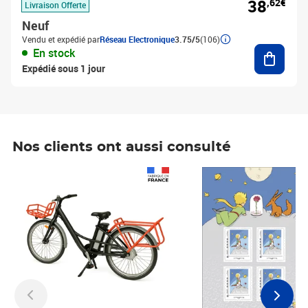
38
,62€
Livraison Offerte
Neuf
Vendu et expédié par
Réseau Electronique
3.75/5
(106)
Ajouter
En stock
Expédié sous 1 jour
Nos clients ont aussi consulté
Prix 1 490,00€
Prix 7,50€