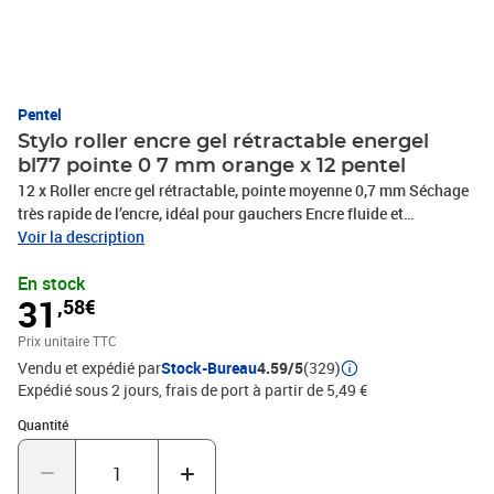
Pentel
Stylo roller encre gel rétractable energel
bl77 pointe 0 7 mm orange x 12 pentel
12 x Roller encre gel rétractable, pointe moyenne 0,7 mm Séchage
très rapide de l’encre, idéal pour gauchers Encre fluide et
lumineuse, grand confort et douceur d’écriture Ne fuit pas, ne bave
Voir la description
pas Equipé d’un grip caoutchouc confort et d’un clip métal
En stock
Assortis aux porte-mines Energize Rechargeable (réf : LR7)Taille
31
,58€
de la pointe 0,7 mm Largeur du tracé 0,35 mm, PHOTOS NON
CONTRACTUELLES
Prix unitaire TTC
Vendu et expédié par
Stock-Bureau
4.59/5
(329)
Expédié sous 2 jours, frais de port à partir de 5,49 €
Quantité : 1
Quantité