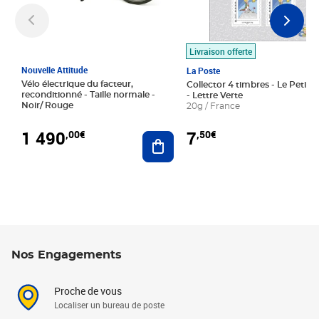
Livraison offerte
Nouvelle Attitude
La Poste
Vélo électrique du facteur,
Collector 4 timbres - Le Petit P
reconditionné - Taille normale -
- Lettre Verte
Noir/ Rouge
20g / France
1 490
7
,00€
,50€
Ajouter au panier
Nos Engagements
Proche de vous
Localiser un bureau de poste