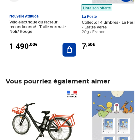
Livraison offerte
Nouvelle Attitude
La Poste
Vélo électrique du facteur,
Collector 4 timbres - Le Petit P
reconditionné - Taille normale -
- Lettre Verte
Noir/ Rouge
20g / France
1 490
7
,00€
,50€
Ajouter au panier
Vous pourriez également aimer
Prix 1 490,00€
Prix 7,50€