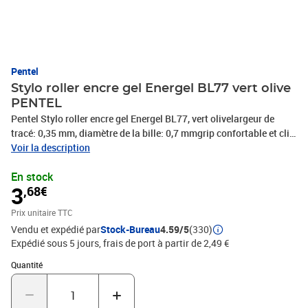
Pentel
Stylo roller encre gel Energel BL77 vert olive
PENTEL
Pentel Stylo roller encre gel Energel BL77, vert olivelargeur de
tracé: 0,35 mm, diamètre de la bille: 0,7 mmgrip confortable et clip
en métal, mécanisme à pressioncouleur de corps: argent/bleu,
Voir la description
rechargeable avec la mine LR7(BL77-D3X)
En stock
3
,68€
Prix unitaire TTC
Vendu et expédié par
Stock-Bureau
4.59/5
(330)
Expédié sous 5 jours, frais de port à partir de 2,49 €
Quantité : 1
Quantité