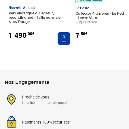
Nouvelle Attitude
La Poste
Vélo électrique du facteur,
Collector 4 timbres - Le Petit P
reconditionné - Taille normale -
- Lettre Verte
Noir/ Rouge
20g / France
1 490
7
,00€
,50€
Ajouter au panier
Nos Engagements
Proche de vous
Localiser un bureau de poste
Paiements 100% sécurisés