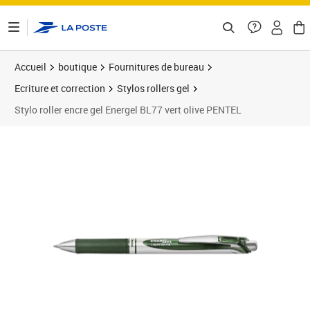
ontenu de la page
Accueil
boutique
Fournitures de bureau
Ecriture et correction
Stylos rollers gel
Stylo roller encre gel Energel BL77 vert olive PENTEL
Prix 3,68€
Prix 1