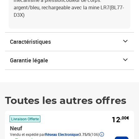
mécanisme à pressioncouleur de corps:
argent/bleu, rechargeable avec la mine LR7(BL77-
D3X)
Caractéristiques
Garantie légale
Toutes les autres offres
12
,00€
Livraison Offerte
Neuf
Vendu et expédié par
Réseau Electronique
3.75/5
(106)
Ajouter