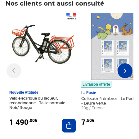
Nos clients ont aussi consulté
Prix 1 490,00€
Prix 7,50€
Livraison offerte
Nouvelle Attitude
La Poste
Vélo électrique du facteur,
Collector 4 timbres - Le Petit P
reconditionné - Taille normale -
- Lettre Verte
Noir/ Rouge
20g / France
1 490
7
,00€
,50€
Ajouter au panier