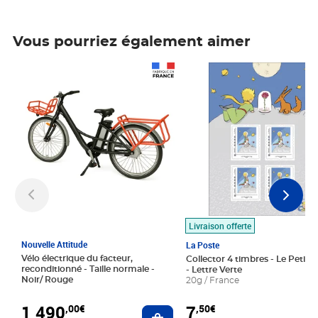
Vous pourriez également aimer
Prix 1 490,00€
Prix 7,50€
Livraison offerte
Nouvelle Attitude
La Poste
Vélo électrique du facteur,
Collector 4 timbres - Le Petit P
reconditionné - Taille normale -
- Lettre Verte
Noir/ Rouge
20g / France
1 490
7
,00€
,50€
Ajouter au panier