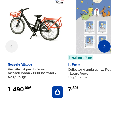
Prix 1 490,00€
Prix 7,50€
Livraison offerte
Nouvelle Attitude
La Poste
Vélo électrique du facteur,
Collector 4 timbres - Le Petit P
reconditionné - Taille normale -
- Lettre Verte
Noir/ Rouge
20g / France
1 490
7
,00€
,50€
Ajouter au panier