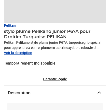
Pelikan
stylo plume Pelikano junior P67A pour
Droitier Turquoise PELIKAN
Pelikan Pelikano stylo plume junior P67A, turquoisegrip spécial
pour apprendre à écrire, plume en acierinoxydable robuste et
flexible, pour droitiers, largeur deplume: A, corps et capuchon anti-
Voir la description
roulement, avec étiquette(924886)
Temporairement Indisponible
Garantie légale
Description