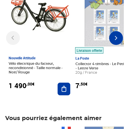
Livraison offerte
Nouvelle Attitude
La Poste
Vélo électrique du facteur,
Collector 4 timbres - Le Petit P
reconditionné - Taille normale -
- Lettre Verte
Noir/ Rouge
20g / France
1 490
7
,00€
,50€
Ajouter au panier
Vous pourriez également aimer