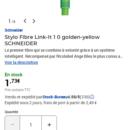
1
/6
Schneider
Stylo Fibre Link-It 1 0 golden-yellow
SCHNEIDER
Le premier fibre qui se combine à volonté grâce à un système
intelligent. Récompensé par l'écolabel Ange Bleu le plus connu au
monde pour sa production particulièrement économe en
Voir la description
ressources et respectueuse de l'environnement. Couleur d'encre
En stock
Golden-Yellow, épaisseur de trait 0.4 mm. On ne combine pas
1
,73€
seulement ses couleurs favorites, mais aussi différents système
d'écriture. Le modèle cap-off peut rester ouvert pendant 2-3 jours
Prix unitaire TTC
sans sécher. Le corps triangulaire ergonomique caoutchouté
Vendu et expédié par
Stock-Bureau
4.59/5
(330)
permet une prise en main sûre et décontractée, même si il est
Expédié sous 2 jours, frais de port à partir de 2,49 €
utilisé en stylo individuel avec le capuchon réversible, il ne roule
pas sur le bureau. Grâce à sa forme fine, il s'adapte parfaitement à
Quantité : 1
Quantité
chaque trousse. Le corps est fabriqué à 88 % en bio-plastique. Le
Link-It est fabriqué avec un impact neutre en CO2.