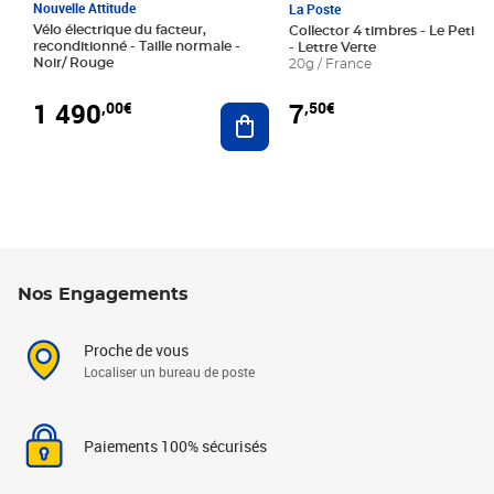
Nouvelle Attitude
La Poste
Vélo électrique du facteur,
Collector 4 timbres - Le Petit P
reconditionné - Taille normale -
- Lettre Verte
Noir/ Rouge
20g / France
1 490
7
,00€
,50€
Ajouter au panier
Nos Engagements
Proche de vous
Localiser un bureau de poste
Paiements 100% sécurisés