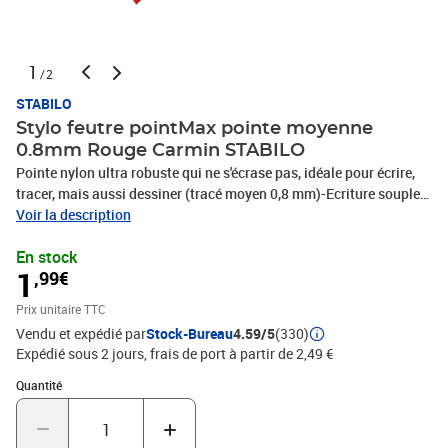
1
/2
STABILO
Stylo feutre pointMax pointe moyenne
0.8mm Rouge Carmin STABILO
Pointe nylon ultra robuste qui ne s'écrase pas, idéale pour écrire,
tracer, mais aussi dessiner (tracé moyen 0,8 mm)-Ecriture souple
et sans bavure. Tracé 0,8 mm-Encre à base d'eau. STABILO
Voir la description
pointMax peut rester ouvert 24h sans secher-Capuchon ventilé-
En stock
Clip d'accrocheSTABILO pointMax est un feutre d'écriture pointe
1
,99€
moyenne de haute qualité, conçu pour un offrir confort d'écriture
optimal. Sa pointe en nylon, ultra robuste, garantit une écriture
Prix unitaire TTC
fluide, un tracé régulier et sans bavure, même après un usage
Vendu et expédié par
Stock-Bureau
4.59/5
(330)
intensif. Grâce à son encre à base d'eau, il peut rester ouvert 24h
Expédié sous 2 jours, frais de port à partir de 2,49 €
sans sécher. Le stylo feutre STABILO pointMax est idéal pour la
prise de notes rapide tout en couleurs, le doodling ou bien encore
Quantité : 1
Quantité
la création d'un bullet journal. Disponible en 24 couleurs, c'est un
stylo-feutre parfait pour l'écriture créative et colorée, à l'école
comme au bureau. Tracé : 0,8mm - pointe moyenne