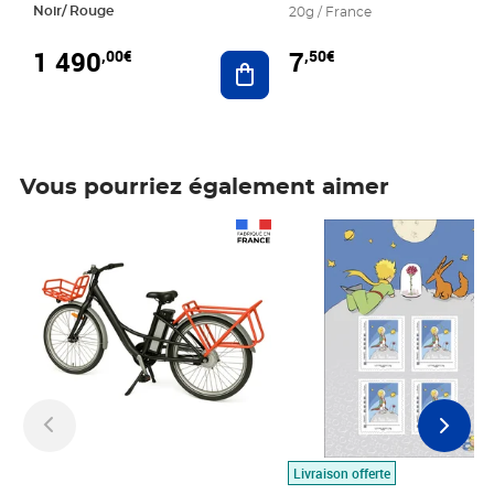
Noir/ Rouge
20g / France
1 490
7
,00€
,50€
Ajouter au panier
Vous pourriez également aimer
Prix 1 490,00€
Prix 7,50€
Livraison offerte