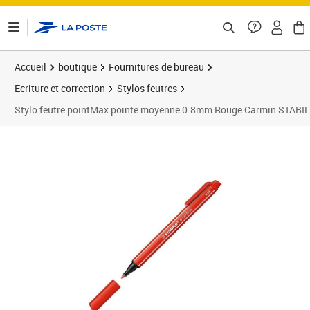
ontenu de la page
Accueil
boutique
Fournitures de bureau
Ecriture et correction
Stylos feutres
Stylo feutre pointMax pointe moyenne 0.8mm Rouge Carmin STABI
Prix 1,99€
Prix 1
Prix 1