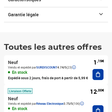
Garantie légale
Toutes les autres offres
1
,19€
Neuf
Vendu et expédié par
SURDISCOUNT
4.74/5
(23)
Ajouter
En stock
Expédié sous 2 jours, frais de port à partir de 5,99 €
12
,00€
Livraison Offerte
Neuf
Vendu et expédié par
Réseau Electronique
3.75/5
(106)
Ajouter
En stock