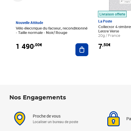
Livraison offerte
La Poste
Nouvelle Attitude
Collector 4 timbres
Vélo électrique du facteur, reconditionné
Lettre Verte
- Taille normale - Noir/ Rouge
20g / France
1 490
7
,00€
,50€
Ajouter au panier
Nos Engagements
Proche de vous
Pa
Localiser un bureau de poste