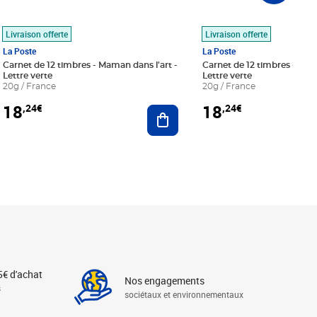
Livraison offerte
Livraison offerte
La Poste
La Poste
Carnet de 12 timbres - Maman dans l'art -
Carnet de 12 timbres - Le bl
Lettre verte
Lettre verte
20g / France
20g / France
18
18
,24€
,24€
r au panier
Ajouter au panier
5€ d'achat
Nos engagements
s
sociétaux et environnementaux