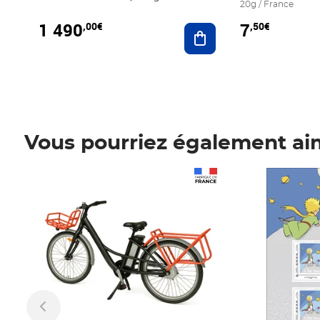
20g / France
1 490
7
,00€
,50€
Ajouter au panier
Vous pourriez également ai
Prix 1 490,00€
Prix 7,50€