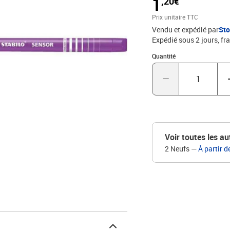
1
,20€
inégalée et une grande d
l'écriture appliquée, les 
Prix unitaire TTC
cross-hatching, le pixel
Vendu et expédié par
St
mètre d'écriture.
Expédié sous 2 jours, fra
Quantité : 1
Quantité
Voir toutes les au
2 Neufs
—
À partir d