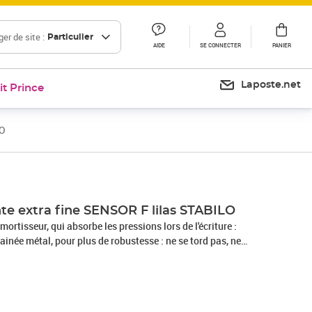
er de site :
Particulier
AIDE
SE CONNECTER
PANIER
Laposte.net
it Prince
LO
Prix 12,00€
Prix barré 22,93 €
Prix 19,11€
nte extra fine SENSOR F lilas STABILO
ortisseur, qui absorbe les pressions lors de l'écriture :
ainée métal, pour plus de robustesse : ne se tord pas, ne
our une meilleure prise en main -Capuchon ventilé-Tracé extra
riture précise. Jusqu'à 1200 mètres d'écritureSTABILO
utre à pointe extra-fine de très haute performance. Sa
et montée sur amortisseur offre une sensation de confort