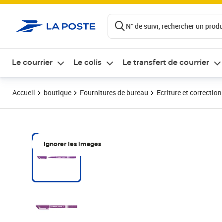
ontenu de la page
N° de suivi, rechercher un produi
Le courrier
Le colis
Le transfert de courrier
Accueil
boutique
Fournitures de bureau
Ecriture et correction
Ignorer les images