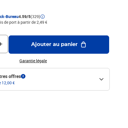
urabilité. La pointe extra-fine (0,3 mm) est idéale pour
dessins, les tracés de précision, le doodling, le zentangle, le
 art...Le stylo feutre SATBILO SENSOR F offre jusqu'à 1200
ock-Bureau
4.59/5
(329)
is de port à partir de 2,49 €
Ajouter au panier
Garantie légale
tres offres
2
e 12,00 €