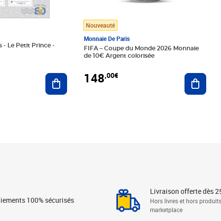
Nouveauté
Monnaie De Paris
 - Le Petit Prince -
FIFA – Coupe du Monde 2026 Monnaie
de 10€ Argent colorisée
148
,00€
Ajouter au panier
Ajoute
Livraison offerte dès 2
iements 100% sécurisés
Hors livres et hors produit
marketplace