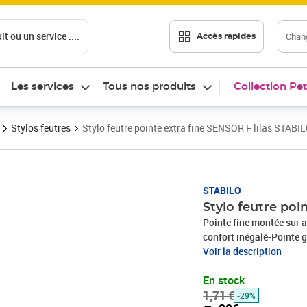
t ou un service ....
Chang
Accès rapides
Les services
Tous nos produits
Collection Pet
Stylos feutres
Stylo feutre pointe extra fine SENSOR F lilas STABI
Prix barré 1,71 €
Prix 1,20€
STABILO
Stylo feutre poi
Pointe fine montée sur am
confort inégalé-Pointe g
casse pas !-Grip strié p
Voir la description
fin (0,3mm) pour une éc
En stock
SENSOR F est un stylo-fe
1,71 €
pointe, gainée de métal 
-29%