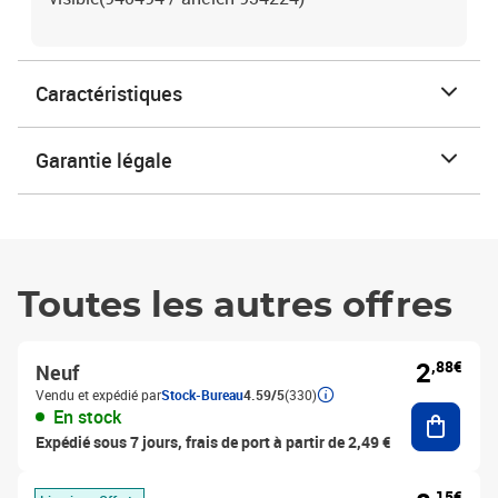
Caractéristiques
Garantie légale
Toutes les autres offres
2
,88€
Neuf
Vendu et expédié par
Stock-Bureau
4.59/5
(330)
Ajouter
En stock
Expédié sous 7 jours, frais de port à partir de 2,49 €
,15€