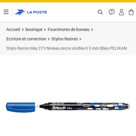
ontenu de la page
Accueil
boutique
Fournitures de bureau
Ecriture et correction
Stylos feutres
Stylo feutre Inky 273 Niveau encre visible 0 5 mm Bleu PELIKAN
Prix 5,01€
Prix 2
Prix 8
Prix 1