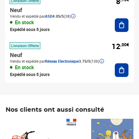
8
Livraison Offerte
Neuf
Vendu et expédié par
ASD
4.05/5
(38)
Ajouter
En stock
Expédié sous 5 jours
12
,00€
Livraison Offerte
Neuf
Vendu et expédié par
Réseau Electronique
3.75/5
(106)
Ajouter
En stock
Expédié sous 5 jours
Nos clients ont aussi consulté
Prix 1 490,00€
Prix 7,50€