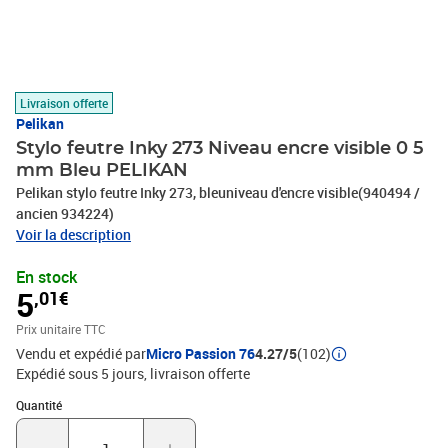
Livraison offerte
Pelikan
Stylo feutre Inky 273 Niveau encre visible 0 5
mm Bleu PELIKAN
Pelikan stylo feutre Inky 273, bleuniveau d'encre visible(940494 /
ancien 934224)
Voir la description
En stock
5
,01€
Prix unitaire TTC
Vendu et expédié par
Micro Passion 76
4.27/5
(102)
Expédié sous 5 jours
livraison offerte
Quantité : 1
Quantité