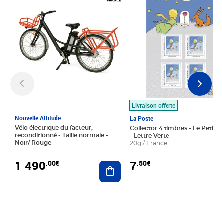
Livraison offerte
Nouvelle Attitude
La Poste
Vélo électrique du facteur,
Collector 4 timbres - Le Petit P
reconditionné - Taille normale -
- Lettre Verte
Noir/ Rouge
20g / France
1 490
7
,00€
,50€
Ajouter au panier