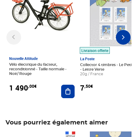
Livraison offerte
Nouvelle Attitude
La Poste
Vélo électrique du facteur,
Collector 4 timbres - Le Petit P
reconditionné - Taille normale -
- Lettre Verte
Noir/ Rouge
20g / France
1 490
7
,00€
,50€
Ajouter au panier
Vous pourriez également aimer
Prix 1 490,00€
Prix 7,50€