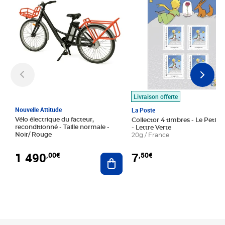
Livraison offerte
Nouvelle Attitude
La Poste
Vélo électrique du facteur,
Collector 4 timbres - Le Petit P
reconditionné - Taille normale -
- Lettre Verte
Noir/ Rouge
20g / France
1 490
7
,00€
,50€
Ajouter au panier