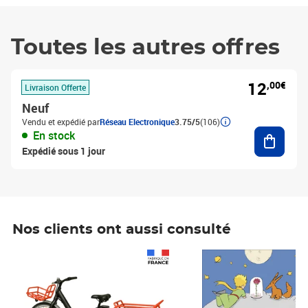
Toutes les autres offres
12
,00€
Livraison Offerte
Neuf
Vendu et expédié par
Réseau Electronique
3.75/5
(106)
Ajouter
En stock
Expédié sous 1 jour
Nos clients ont aussi consulté
Prix 1 490,00€
Prix 7,50€