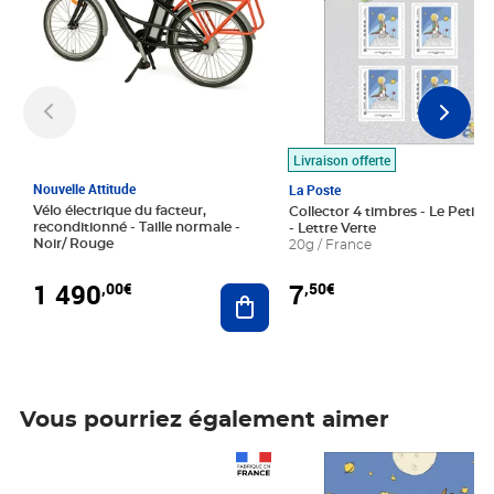
Livraison offerte
Nouvelle Attitude
La Poste
Vélo électrique du facteur,
Collector 4 timbres - Le Petit P
reconditionné - Taille normale -
- Lettre Verte
Noir/ Rouge
20g / France
1 490
7
,00€
,50€
Ajouter au panier
Vous pourriez également aimer
Prix 1 490,00€
Prix 7,50€