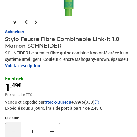
1
/6
Schneider
Stylo Feutre Fibre Combinable Link-It 1.0
Marron SCHNEIDER
SCHNEIDER Le premier fibre qui se combine à volonté grâce à un
système intelligent. Couleur d´encre Mahogany-Brown, épaisseur
de trait 0.4 mm. On ne combine pas seulement ses couleurs
Voir la description
favorites, mais aussi différents système d'écriture (Fineliner et
En stock
Fibre). Le modèle cap-off peut rester ouvert pendant 2-3 jours
1
,49€
sans sécher. Le corps triangulaire ergonomique caoutchouté
permet une prise en main sûre et décontractée, même si il est
Prix unitaire TTC
utilisé en stylo individuel avec le capuchon réversible, il ne roule
Vendu et expédié par
Stock-Bureau
4.59/5
(330)
pas sur le bureau. Grâce à sa forme fine, il s'adapte parfaitement à
Expédié sous 3 jours, frais de port à partir de 2,49 €
chaque trousse. Le corps est fabriqué à 88 % en bio-plastique.
Quantité : 1
Quantité