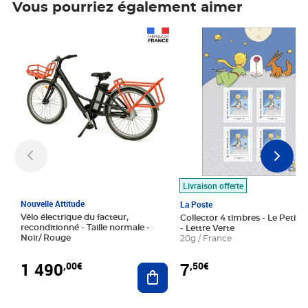
Vous pourriez également aimer
Prix 1 490,00€
Prix 7,50€
Livraison offerte
Nouvelle Attitude
La Poste
Vélo électrique du facteur,
Collector 4 timbres - Le Petit P
reconditionné - Taille normale -
- Lettre Verte
Noir/ Rouge
20g / France
1 490
7
,00€
,50€
Ajouter au panier