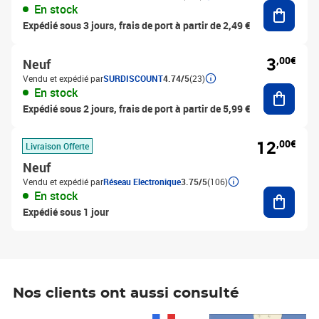
Ajouter
En stock
Expédié sous 3 jours, frais de port à partir de 2,49 €
3
,00€
Neuf
Vendu et expédié par
SURDISCOUNT
4.74/5
(23)
Ajouter
En stock
Expédié sous 2 jours, frais de port à partir de 5,99 €
12
,00€
Livraison Offerte
Neuf
Vendu et expédié par
Réseau Electronique
3.75/5
(106)
Ajouter
En stock
Expédié sous 1 jour
Nos clients ont aussi consulté