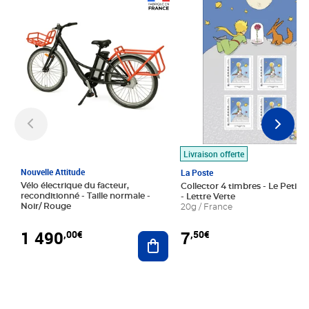
Prix 1 490,00€
Prix 7,50€
Livraison offerte
Nouvelle Attitude
La Poste
Vélo électrique du facteur,
Collector 4 timbres - Le Petit P
reconditionné - Taille normale -
- Lettre Verte
Noir/ Rouge
20g / France
1 490
7
,00€
,50€
Ajouter au panier