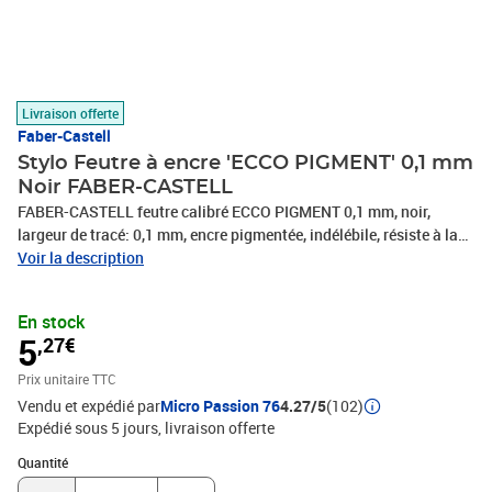
Livraison offerte
Faber-Castell
Stylo Feutre à encre 'ECCO PIGMENT' 0,1 mm
Noir FABER-CASTELL
FABER-CASTELL feutre calibré ECCO PIGMENT 0,1 mm, noir,
largeur de tracé: 0,1 mm, encre pigmentée, indélébile, résiste à la
lumière, grip ergonomique, clip en métal,pointe, longue baguée
Voir la description
métal, idéal pour écrire et dessiner, -166199, Fineliner
En stock
5
,27€
Prix unitaire TTC
Vendu et expédié par
Micro Passion 76
4.27/5
(102)
Expédié sous 5 jours
livraison offerte
Quantité : 1
Quantité