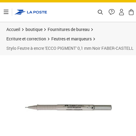
ontenu de la page
Accueil
boutique
Fournitures de bureau
Ecriture et correction
Feutres et marqueurs
Stylo Feutre à encre 'ECCO PIGMENT' 0,1 mm Noir FABER-CASTELL
Prix 5,27€
Prix 2
Prix 3
Prix 1