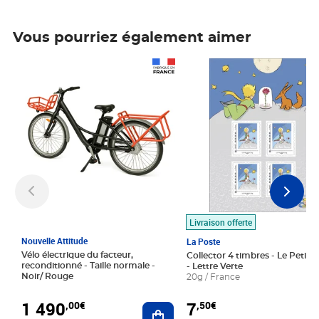
Vous pourriez également aimer
Prix 1 490,00€
Prix 7,50€
Livraison offerte
Nouvelle Attitude
La Poste
Vélo électrique du facteur,
Collector 4 timbres - Le Petit P
reconditionné - Taille normale -
- Lettre Verte
Noir/ Rouge
20g / France
1 490
7
,00€
,50€
Ajouter au panier