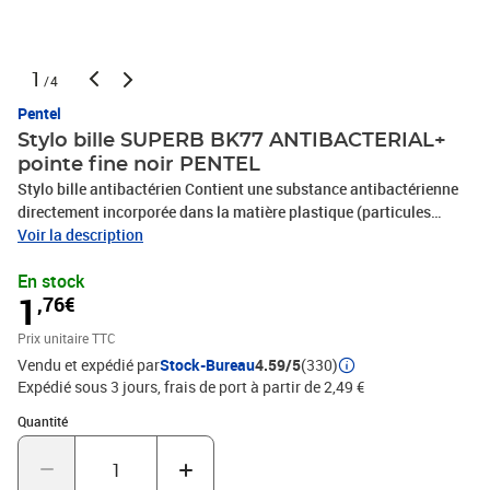
1
/4
Pentel
Stylo bille SUPERB BK77 ANTIBACTERIAL+
pointe fine noir PENTEL
Stylo bille antibactérien Contient une substance antibactérienne
directement incorporée dans la matière plastique (particules
d’ions argent ayant la propriété biocide antibactérienne)
Voir la description
Substance détruisant rapidement les bactéries déposées à la
En stock
surface du produit et empêchant leur prolifération Effet
1
,76€
antibactérien efficace durant toute la durée de vie du stylo
Conforme aux réglementations suivantes : – Bio cidal Products
Prix unitaire TTC
Regulation 528/2012 – REACH Testé suivant la norme ISO 22196
Vendu et expédié par
Stock-Bureau
4.59/5
(330)
(action antibactérienne sur les plastiques) Idéal pour un public
Expédié sous 3 jours, frais de port à partir de 2,49 €
B2B dans les domaines : médical, alimentaire, industriel, scolaire…
où les stylos sont partagés Corps opaque bleu ciel, capuchon bleu
Quantité : 1
Quantité
translucide. Embout et indicateur à la couleur de l’encre Longue
durée d’écriture, jusqu’à 1200 m Bille en carbure de tungstène
haute résistance Rechargeable (réf : BKL77)Taille de la pointe 0,7