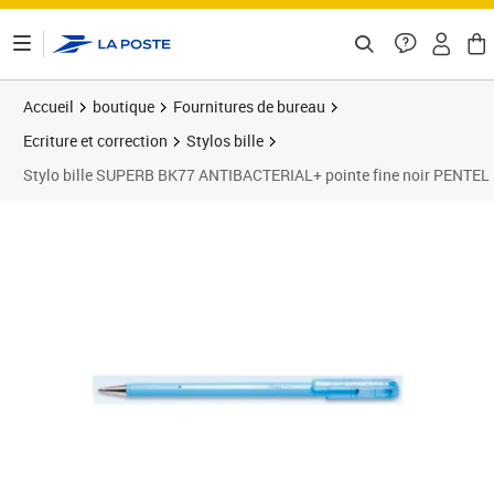
ontenu de la page
Accueil
boutique
Fournitures de bureau
Ecriture et correction
Stylos bille
Stylo bille SUPERB BK77 ANTIBACTERIAL+ pointe fine noir PENTEL
Prix 1,76€
Prix 1