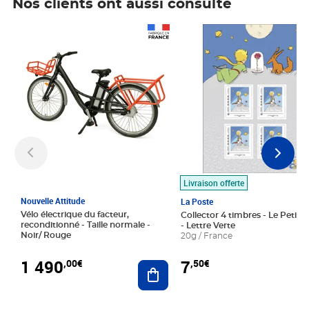
Nos clients ont aussi consulté
Prix 1 490,00€
Prix 7,50€
Livraison offerte
Nouvelle Attitude
La Poste
Vélo électrique du facteur,
Collector 4 timbres - Le Petit P
reconditionné - Taille normale -
- Lettre Verte
Noir/ Rouge
20g / France
1 490
7
,00€
,50€
Ajouter au panier