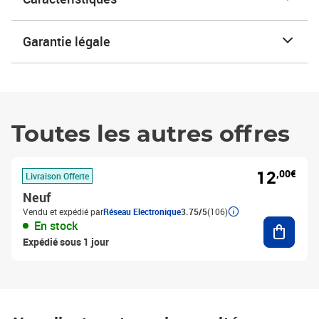
Garantie légale
Toutes les autres offres
12
,00€
Livraison Offerte
Neuf
Vendu et expédié par
Réseau Electronique
3.75/5
(106)
Ajouter
En stock
Expédié sous 1 jour