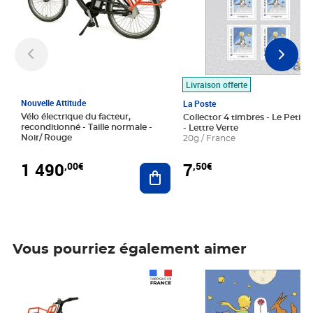
Livraison offerte
Nouvelle Attitude
La Poste
Vélo électrique du facteur,
Collector 4 timbres - Le Petit P
reconditionné - Taille normale -
- Lettre Verte
Noir/ Rouge
20g / France
1 490
7
,00€
,50€
Ajouter au panier
Vous pourriez également aimer
Prix 1 490,00€
Prix 7,50€