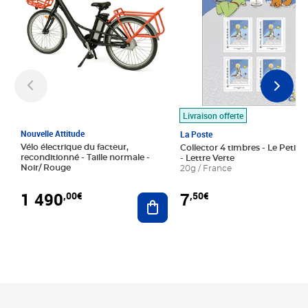
Livraison offerte
Nouvelle Attitude
La Poste
Vélo électrique du facteur,
Collector 4 timbres - Le Petit P
reconditionné - Taille normale -
- Lettre Verte
Noir/ Rouge
20g / France
1 490
7
,00€
,50€
Ajouter au panier