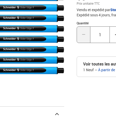
même sur papier absorba
Prix unitaire TTC
main sûre et décontractée
Vendu et expédié par
St
grâce à sa forme fine, il
Expédié sous 4 jours, fra
trousse de l'écolier. Le 
résistante à l'usure gara
Quantité : 1
Quantité
sans tache. Slider Edge 
inévitables sont entièr
Voir toutes les au
1 Neuf
—
À partir de