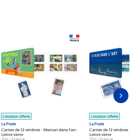
Prix 18,24€
Prix 18,24€
Livraison offerte
Livraison offerte
La Poste
La Poste
Carnet de 12 timbres - Maman dans l'art -
Carnet de 12 timbres - Le bl
Lettre verte
Lettre verte
20g / France
20g / France