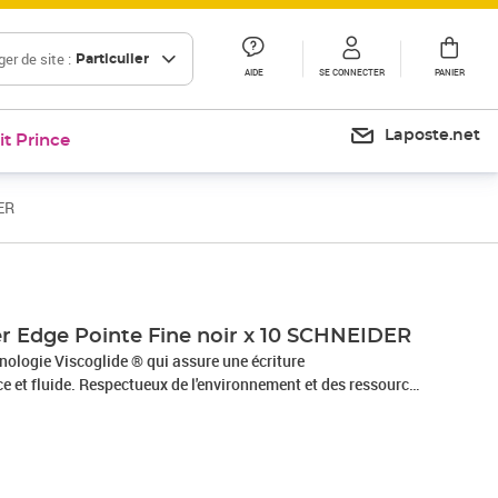
er de site :
Particulier
AIDE
SE CONNECTER
PANIER
Laposte.net
it Prince
DER
Prix 19,10€
ider Edge Pointe Fine noir x 10 SCHNEIDER
chnologie Viscoglide ® qui assure une écriture
e et fluide. Respectueux de l'environnement et des ressources
 83 % en plastique recyclé. Épaisseur de trait fine (F).
ndélébile selon la norme ISO 12757-2. L'encre sèche
apier lisse - et ne s'efface pas même au passage du
rié pour dessiner ou peindre parce que l'encre ne s'écoule pas