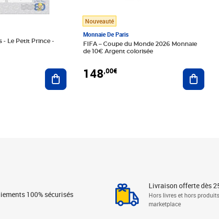
Nouveauté
Monnaie De Paris
 - Le Petit Prince -
FIFA – Coupe du Monde 2026 Monnaie
de 10€ Argent colorisée
148
,00€
Ajouter au panier
Ajoute
Livraison offerte dès 2
iements 100% sécurisés
Hors livres et hors produit
marketplace