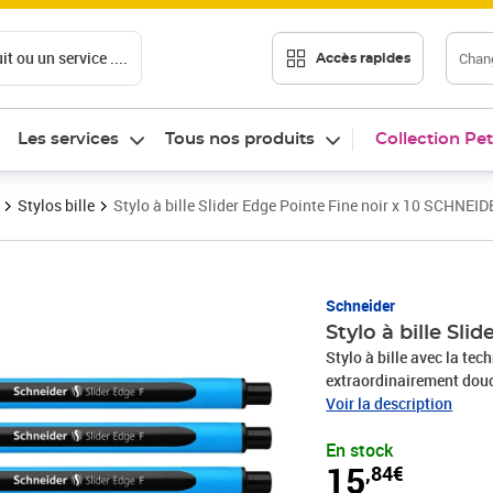
t ou un service ....
Chang
Accès rapides
Les services
Tous nos produits
Collection Pet
Stylos bille
Stylo à bille Slider Edge Pointe Fine noir x 10 SCHNEI
Prix 15,84€
Schneider
Stylo à bille Sl
Stylo à bille avec la te
extraordinairement douc
avec un *corps composé à
Voir la description
Couleur d'encre noire, i
En stock
rapidement - aussi sur p
15
,84€
surligneur. Aussi approp