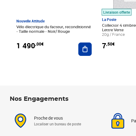
Livraison offerte
La Poste
Nouvelle Attitude
Collector 4 timbres
Vélo électrique du facteur, reconditionné
Lettre Verte
- Taille normale - Noir/ Rouge
20g / France
1 490
7
,00€
,50€
Ajouter au panier
Nos Engagements
Proche de vous
Pa
Localiser un bureau de poste