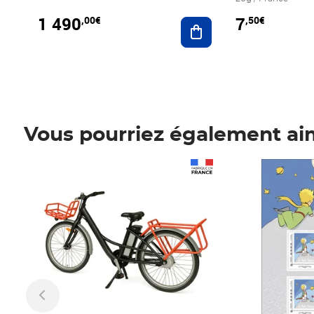
1 490
7
,00€
,50€
Ajouter au panier
Vous pourriez également ai
Prix 1 490,00€
Prix 7,50€