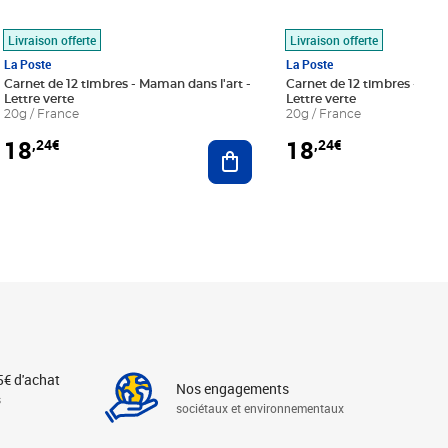
Livraison offerte
Livraison offerte
La Poste
La Poste
Carnet de 12 timbres - Maman dans l'art -
Carnet de 12 timbres - Le bl
Lettre verte
Lettre verte
20g / France
20g / France
18
18
,24€
,24€
r au panier
Ajouter au panier
5€ d'achat
Nos engagements
s
sociétaux et environnementaux