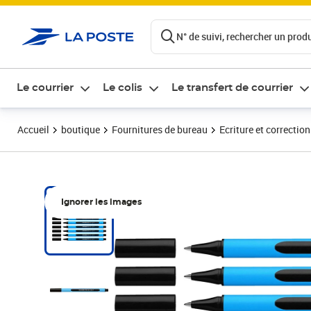
ontenu de la page
N° de suivi, rechercher un produi
Le courrier
Le colis
Le transfert de courrier
Accueil
boutique
Fournitures de bureau
Ecriture et correction
Ignorer les images