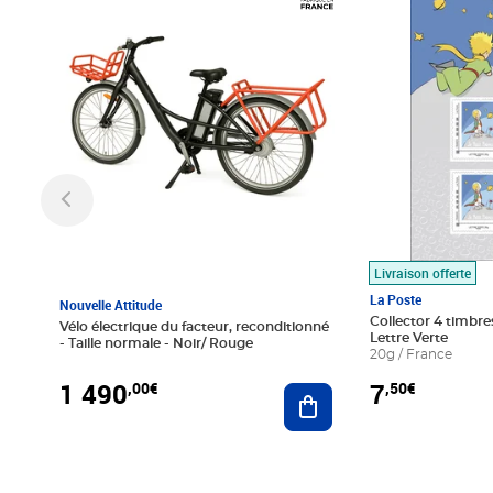
Livraison offerte
La Poste
Nouvelle Attitude
Collector 4 timbres
Vélo électrique du facteur, reconditionné
Lettre Verte
- Taille normale - Noir/ Rouge
20g / France
1 490
7
,00€
,50€
Ajouter au panier