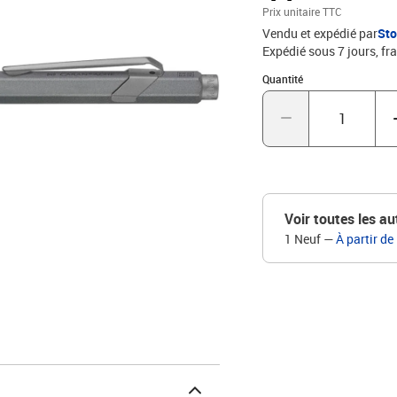
Prix unitaire TTC
Vendu et expédié par
St
Expédié sous 7 jours, fra
Quantité : 1
Quantité
Voir toutes les au
1 Neuf
—
À partir de