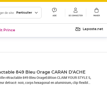
er de site :
Particulier
AIDE
SE CONNECTER
PANIER
Laposte.net
it Prince
Prix 55,69€
étractable 849 Bleu Orage CARAN D'ACHE
ille rétractable 849 Bleu OrageEdition CLAIM YOUR STYLE 5,
leur detracé: noir, corps hexagonal en aluminium, clip flexible
colorés, dans un étui métal extra platrechargeable avec la
9)