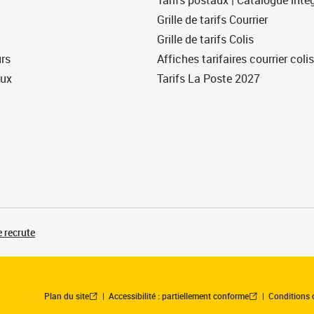
Tarifs postaux | Catalogue intég
Grille de tarifs Courrier
Grille de tarifs Colis
urs
Affiches tarifaires courrier colis
eux
Tarifs La Poste 2027
 recrute
Plan du site
Accessibilité : partiellement conforme
Conditions 