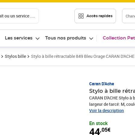
t ou un service ....
Chang
Accès rapides
Les services
Tous nos produits
Collection Pet
Stylos bille
Stylo à bille rétractable 849 Bleu Orage CARAN D'ACHE
Prix 44,05€
Caran D'Ache
Stylo à bille r
CARAN D'ACHE Stylo à b
largeur de tarcé: M, cou
enmétal, clip et bouton 
Voir la description
mine Goliath(NM849.58
En stock
44
,05€