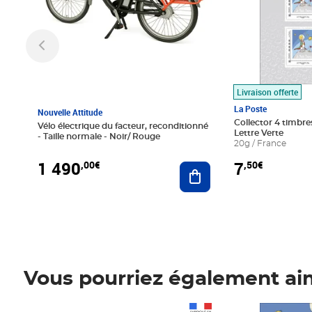
Livraison offerte
La Poste
Nouvelle Attitude
Collector 4 timbres
Vélo électrique du facteur, reconditionné
Lettre Verte
- Taille normale - Noir/ Rouge
20g / France
1 490
7
,00€
,50€
Ajouter au panier
Vous pourriez également ai
Prix 1 490,00€
Prix 7,50€