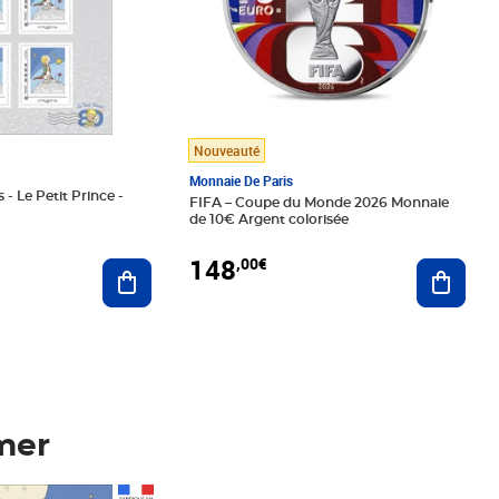
Nouveauté
Monnaie De Paris
 - Le Petit Prince -
FIFA – Coupe du Monde 2026 Monnaie
de 10€ Argent colorisée
148
,00€
Ajouter au panier
Ajoute
mer
Prix 148,00€