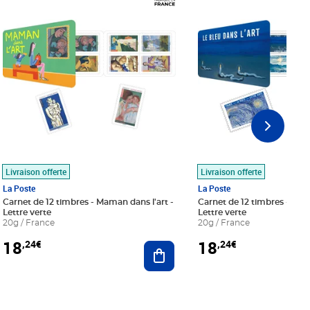
Livraison offerte
Livraison offerte
La Poste
La Poste
Carnet de 12 timbres - Maman dans l'art -
Carnet de 12 timbres - Le bl
Lettre verte
Lettre verte
20g / France
20g / France
18
18
,24€
,24€
r au panier
Ajouter au panier