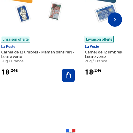
Livraison offerte
Livraison offerte
La Poste
La Poste
Carnet de 12 timbres - Maman dans l'art -
Carnet de 12 timbres - Le bl
Lettre verte
Lettre verte
20g / France
20g / France
18
18
,24€
,24€
r au panier
Ajouter au panier
Prix 18,24€
Prix 18,24€