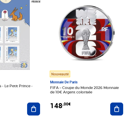
Nouveauté
Monnaie De Paris
 - Le Petit Prince -
FIFA – Coupe du Monde 2026 Monnaie
de 10€ Argent colorisée
148
,00€
Ajouter au panier
Ajoute