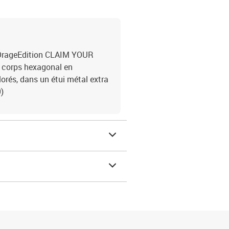
u OrageEdition CLAIM YOUR
r, corps hexagonal en
lorés, dans un étui métal extra
)