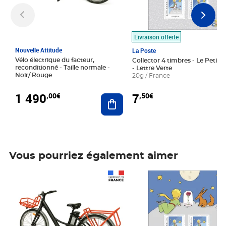
Livraison offerte
Nouvelle Attitude
La Poste
Vélo électrique du facteur,
Collector 4 timbres - Le Petit P
reconditionné - Taille normale -
- Lettre Verte
Noir/ Rouge
20g / France
1 490
7
,00€
,50€
Ajouter au panier
Vous pourriez également aimer
Prix 1 490,00€
Prix 7,50€