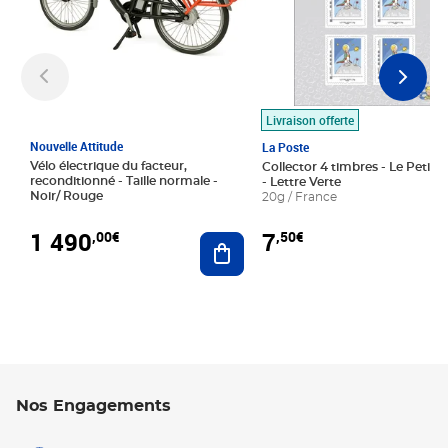
Livraison offerte
Nouvelle Attitude
La Poste
Vélo électrique du facteur,
Collector 4 timbres - Le Petit P
reconditionné - Taille normale -
- Lettre Verte
Noir/ Rouge
20g / France
1 490
7
,00€
,50€
Ajouter au panier
Nos Engagements