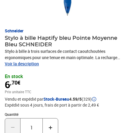
Schneider
Stylo à bille Haptify bleu Pointe Moyenne
Bleu SCHNEIDER
Stylo à bille à trois surfaces de contact caoutchoutées
ergonomiques pour une tenue en main optimale. La recharge
Express 775 M interchangeable permet une écriture agréable et
Voir la description
glissante. Couleur de corps et couleur d'encre: bleue, indélébile
En stock
selon la norme ISO 12757-2. La pointe en acier inoxydable
6
,70€
résistante à l'usure garantit l'utilisation de tout le volume d'encre,
écrit proprement et sans tache. Le Haptify a un clip en métal
Prix unitaire TTC
stable et il est rechargeable avec différentes recharges selon le
Vendu et expédié par
Stock-Bureau
4.59/5
(329)
concept Plug+Play.
Expédié sous 4 jours, frais de port à partir de 2,49 €
Quantité : 1
Quantité