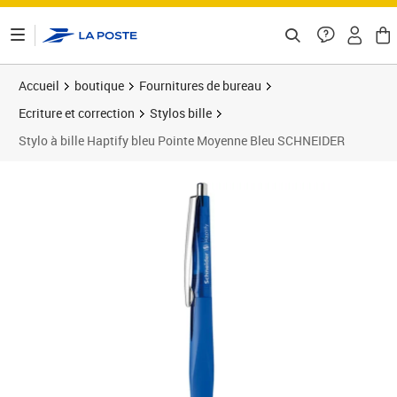
ontenu de la page
Accueil
boutique
Fournitures de bureau
Ecriture et correction
Stylos bille
Stylo à bille Haptify bleu Pointe Moyenne Bleu SCHNEIDER
Prix 6,70€
Prix 1