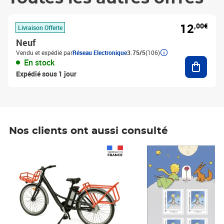
12
,00€
Livraison Offerte
Neuf
Vendu et expédié par
Réseau Electronique
3.75/5
(106)
Ajouter
En stock
Expédié sous 1 jour
Nos clients ont aussi consulté
Prix 1 490,00€
Prix 7,50€