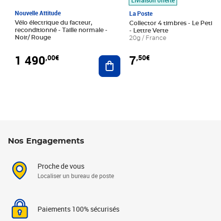
Nouvelle Attitude
La Poste
Vélo électrique du facteur,
Collector 4 timbres - Le Petit P
reconditionné - Taille normale -
- Lettre Verte
Noir/ Rouge
20g / France
1 490
7
,00€
,50€
Ajouter au panier
Nos Engagements
Proche de vous
Localiser un bureau de poste
Paiements 100% sécurisés