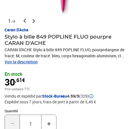
1
/4
Caran D'Ache
Stylo à bille 849 POPLINE FLUO pourpre
CARAN D'ACHE
CARAN D'ACHE Stylo à bille 849 POPLINE FLUO, pourprelargeur de
tracé: M, couleur de tracé: bleu, corps hexagonalen aluminium, clip
flexible en métal, bouton poussoir, avecétui extra plat en métal,
Voir la description
fermeture magnétiquerechargeable avec la mine Goliath(849.590)
En stock
30
,61€
Prix unitaire TTC
Vendu et expédié par
Stock-Bureau
4.59/5
(329)
Expédié sous 7 jours, frais de port à partir de 5,49 €
Quantité : 1
Quantité