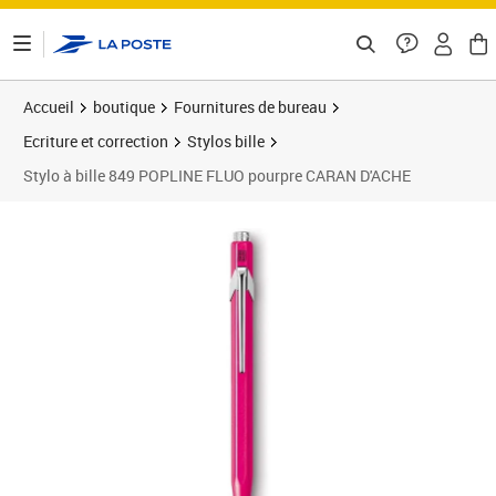
ontenu de la page
Accueil
boutique
Fournitures de bureau
Ecriture et correction
Stylos bille
Stylo à bille 849 POPLINE FLUO pourpre CARAN D'ACHE
Prix 30,61€
Prix 3