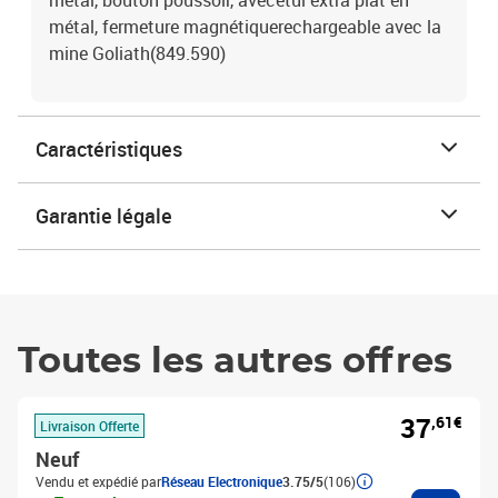
métal, bouton poussoir, avecétui extra plat en
métal, fermeture magnétiquerechargeable avec la
mine Goliath(849.590)
Caractéristiques
Garantie légale
Toutes les autres offres
37
,61€
Livraison Offerte
Neuf
Vendu et expédié par
Réseau Electronique
3.75/5
(106)
Ajouter