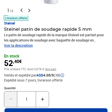
1
/2
Livraison offerte
Steinel
Steinel patin de soudage rapide 5 mm
Le patin de soudage rapide de la marque Steinel est parfait pour
les applications de soudage avec baguette de soudage en
plastique jusqu'à 5 mm et pour pousser sur une buse ronde de 5
Voir la description
mm. Le patin de soudage convient aux appareils à air chaud
En stock
professionnels : HG 2420 E, HG 2620 E, HG 2520 E, HG 4000 E et
52
,40€
HG 2300 EM. Matériau : Acier inoxydable Dimensions : 68 x 31 x 11
mm (L x l x H) Type de buse : patin de soudage Convient aux
Prix unitaire TTC
dont 0,07€ d'
éco-part
articles HG 2420 E, HG 2620 E, HG 2520 E, HG 4000 E et HG 2300
Vendu et expédié par
ASD
4.05/5
(38)
EM
Expédié sous 7 jours
livraison offerte
Quantité : 1
Quantité