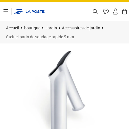
ontenu de la page
Accueil
boutique
Jardin
Accessoires de jardin
Steinel patin de soudage rapide 5 mm
Prix 52,40€
Prix 5