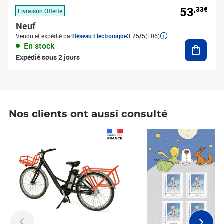
53
,33€
Livraison Offerte
Neuf
Vendu et expédié par
Réseau Electronique
3.75/5
(106)
Ajouter
En stock
Expédié sous 2 jours
Nos clients ont aussi consulté
Prix 1 490,00€
Prix 7,50€