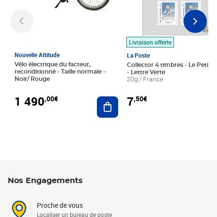
Livraison offerte
Nouvelle Attitude
La Poste
Vélo électrique du facteur,
Collector 4 timbres - Le Petit P
reconditionné - Taille normale -
- Lettre Verte
Noir/ Rouge
20g / France
1 490
7
,00€
,50€
Ajouter au panier
Nos Engagements
Proche de vous
Localiser un bureau de poste