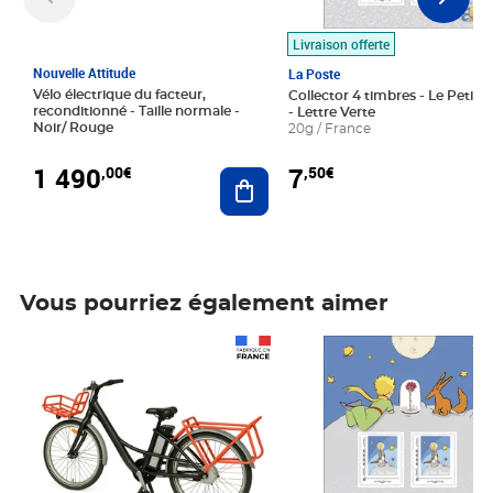
Livraison offerte
Nouvelle Attitude
La Poste
Vélo électrique du facteur,
Collector 4 timbres - Le Petit P
reconditionné - Taille normale -
- Lettre Verte
Noir/ Rouge
20g / France
1 490
7
,00€
,50€
Ajouter au panier
Vous pourriez également aimer
Prix 1 490,00€
Prix 7,50€