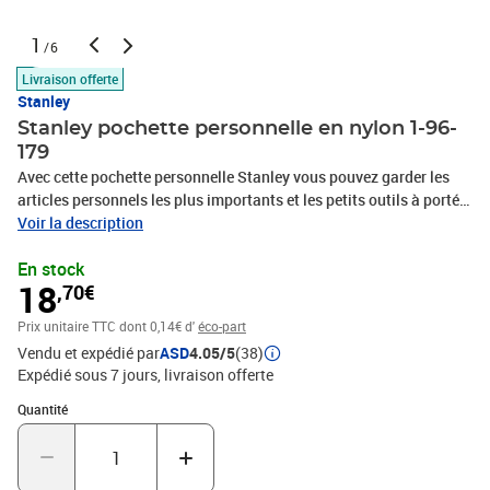
1
/6
Livraison offerte
Stanley
Stanley pochette personnelle en nylon 1-96-
179
Avec cette pochette personnelle Stanley vous pouvez garder les
articles personnels les plus importants et les petits outils à portée
de main tout le temps. Elle est faite en tissu 600 x 600 deniers, qui
Voir la description
rend la pochette très durable. La pochette de stockage large et
En stock
pratique avec fermeture gardera vos différents articles personnels
18
,70€
en sûreté, en même temps qu'elle a une poche dédiée pour votre
téléphone portable. Veuillez noter que la livraison inclut
Prix unitaire TTC
dont 0,14€ d'
éco-part
uniquement la pochette Couleur: Noir et jaune Matériaul: Nylon
Vendu et expédié par
ASD
4.05/5
(38)
Taille: 24 x 15,5 x 6 cm (L x l x H) Tissu solide 600 x 600 deniers
Expédié sous 7 jours
livraison offerte
Large compartiment de stockage avec fermeture Pochette de
stockage pratique pour vos articles personelles et poche pour
Quantité : 1
Quantité
votre téléphone mobile Les outils ne sont pas inclus dans la
livraison Matériel: Polyamide: 100%