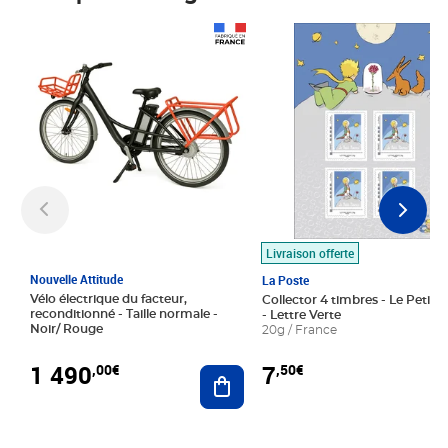
Prix 1 490,00€
Prix 7,50€
Livraison offerte
Nouvelle Attitude
La Poste
Vélo électrique du facteur,
Collector 4 timbres - Le Petit P
reconditionné - Taille normale -
- Lettre Verte
Noir/ Rouge
20g / France
1 490
7
,00€
,50€
Ajouter au panier