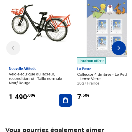
Livraison offerte
Nouvelle Attitude
La Poste
Vélo électrique du facteur,
Collector 4 timbres - Le Petit P
reconditionné - Taille normale -
- Lettre Verte
Noir/ Rouge
20g / France
1 490
7
,00€
,50€
Ajouter au panier
Vous pourriez également aimer