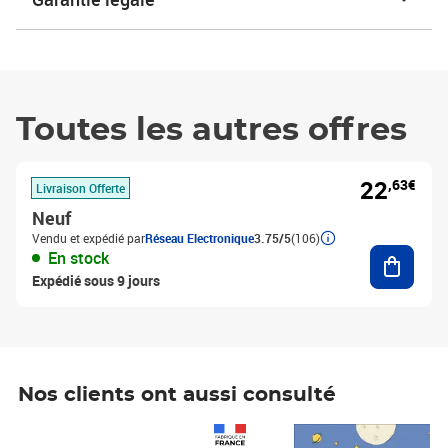
Toutes les autres offres
22
,63€
Livraison Offerte
Neuf
Vendu et expédié par
Réseau Electronique
3.75/5
(106)
Ajouter
En stock
Expédié sous 9 jours
Nos clients ont aussi consulté
Prix 1 490,00€
Prix 7,50€