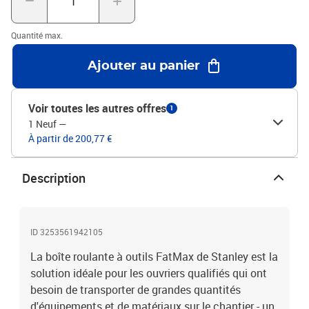
41,3 x 73,3 cm (L x P x H)Les outils ne sont pas inclusS'ouvre facile
dans une boîte à 4 niveauxPoignée télescopique pour une
Quantité max.
manipulation facileBoîte à outils avec un plateau amovible pour
les petits outilsBac inférieur grand, idéal pour les matériaux
Ajouter au panier
encombrants et équipements tels que des boîtes de peinture, des
grandes grands composants et des outils électriquesLa solution
idéale pour les ouvriers qualifiés qui ont besoin de transporter de
Voir toutes les autres offres
1
grandes quantités d'équipements et de matériaux sur le chantier -
1 Neuf
—
un gain de temps et d'efforts sur les voyages répétés à la
À partir de 200,77 €
camionnette
Description
ID 3253561942105
La boîte roulante à outils FatMax de Stanley est la
solution idéale pour les ouvriers qualifiés qui ont
besoin de transporter de grandes quantités
d'équipements et de matériaux sur le chantier - un