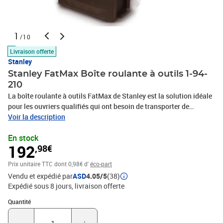
1
/10
Livraison offerte
Stanley
Stanley FatMax Boîte roulante à outils 1-94-
210
La boîte roulante à outils FatMax de Stanley est la solution idéale
pour les ouvriers qualifiés qui ont besoin de transporter de
grandes quantités d'équipements et de matériaux sur le chantier -
Voir la description
un gain de temps et d'efforts sur les voyages répétés à la
En stock
camionnette ! Elle est dotée d'une poignée télescopique conçue
192
,98€
pour une manipulation plus facile. Elle s'ouvre facilement dans
une boîte à 4 niveaux avec un bac inférieur grand, idéal pour les
Prix unitaire TTC
dont 0,98€ d'
éco-part
matériaux encombrants et équipements tels que des boîtes de
Vendu et expédié par
ASD
4.05/5
(38)
peinture, de grands composants et des outils électriques. En outre,
Expédié sous 8 jours
livraison offerte
elle comprend une boîte à outils avec un plateau amovible pour les
petits outils. Le couvercle comprend également un grand
Quantité : 1
Quantité
organisateur, personnalisable pour clous, vis et autres petits
composants.Matériau : PlastiqueCouleur : NoirDimensions : 54,9 x