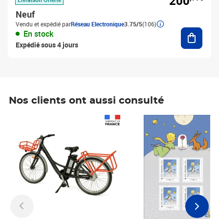
200
Neuf
Vendu et expédié par
Réseau Electronique
3.75/5
(106)
Ajouter
En stock
Expédié sous 4 jours
Nos clients ont aussi consulté
Prix 1 490,00€
Prix 7,50€