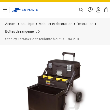
ontenu de la page
Accueil
boutique
Mobilier et décoration
Décoration
Boîtes de rangement
Stanley FatMax Boîte roulante à outils 1-94-210
Prix 192,98€
Prix 2