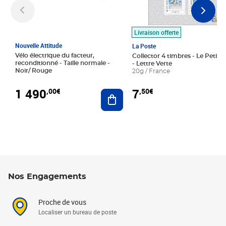
Livraison offerte
Nouvelle Attitude
La Poste
Vélo électrique du facteur,
Collector 4 timbres - Le Petit P
reconditionné - Taille normale -
- Lettre Verte
Noir/ Rouge
20g / France
1 490
7
,00€
,50€
Ajouter au panier
Nos Engagements
Proche de vous
Localiser un bureau de poste