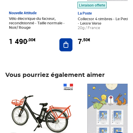
Livraison offerte
Nouvelle Attitude
La Poste
Vélo électrique du facteur,
Collector 4 timbres - Le Petit P
reconditionné - Taille normale -
- Lettre Verte
Noir/ Rouge
20g / France
1 490
7
,00€
,50€
Ajouter au panier
Vous pourriez également aimer
Prix 1 490,00€
Prix 7,50€