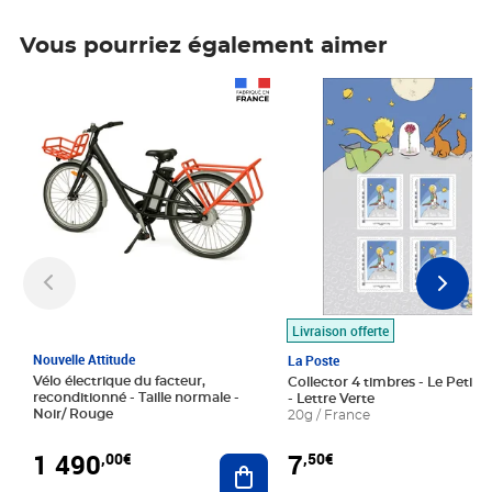
Vous pourriez également aimer
Prix 1 490,00€
Prix 7,50€
Livraison offerte
Nouvelle Attitude
La Poste
Vélo électrique du facteur,
Collector 4 timbres - Le Petit P
reconditionné - Taille normale -
- Lettre Verte
Noir/ Rouge
20g / France
1 490
7
,00€
,50€
Ajouter au panier