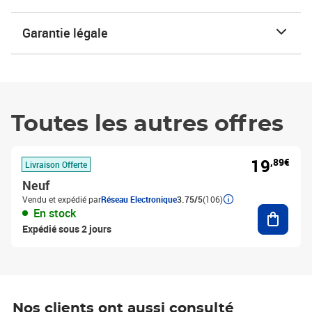
Garantie légale
Toutes les autres offres
19
,89€
Livraison Offerte
Neuf
Vendu et expédié par
Réseau Electronique
3.75/5
(106)
Ajouter
En stock
Expédié sous 2 jours
Nos clients ont aussi consulté