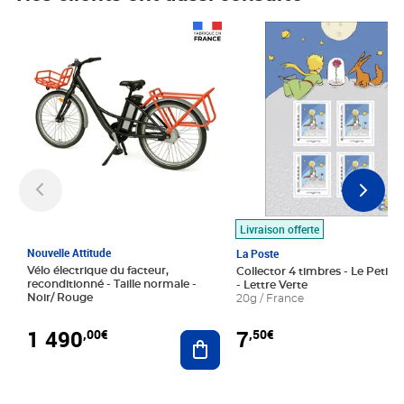
Prix 1 490,00€
Prix 7,50€
Livraison offerte
Nouvelle Attitude
La Poste
Vélo électrique du facteur,
Collector 4 timbres - Le Petit P
reconditionné - Taille normale -
- Lettre Verte
Noir/ Rouge
20g / France
1 490
7
,00€
,50€
Ajouter au panier