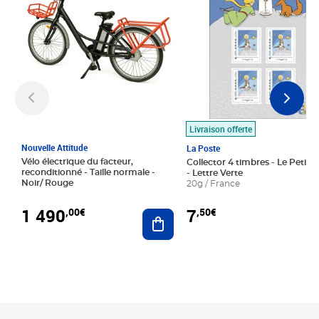
Livraison offerte
Nouvelle Attitude
La Poste
Vélo électrique du facteur,
Collector 4 timbres - Le Petit P
reconditionné - Taille normale -
- Lettre Verte
Noir/ Rouge
20g / France
1 490
7
,00€
,50€
Ajouter au panier