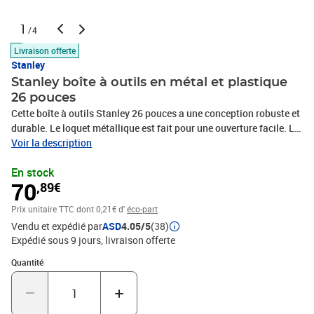
1
/4
Livraison offerte
Stanley
Stanley boîte à outils en métal et plastique
26 pouces
Cette boîte à outils Stanley 26 pouces a une conception robuste et
durable. Le loquet métallique est fait pour une ouverture facile. La
boîte a un grand volume de rangement. Le plateau amovible
Voir la description
donnera un espace plus grand pour stocker les grands outils. Cette
En stock
boîte à outils 20 pouces est idéale pour les bricoleurs ou les
70
,89€
artisans professionnels. Elle est conçue pour le stockage des
pièces détachées et les outils. La poignée ergonomique bi-
Prix unitaire TTC
dont 0,21€ d'
éco-part
matériaux vous donnera plus de confort et de convenance.
Vendu et expédié par
ASD
4.05/5
(38)
Poignée bi-matériaux ergonomique Plateau amovible Loquet
Expédié sous 9 jours
livraison offerte
métallique Dimensions: 66 x 29 x 22 cm Taille: 26 " Poids net: 3,5
kg
Quantité : 1
Quantité