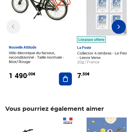
Livraison offerte
Nouvelle Attitude
La Poste
Vélo électrique du facteur,
Collector 4 timbres - Le Petit P
reconditionné - Taille normale -
- Lettre Verte
Noir/ Rouge
20g / France
1 490
7
,00€
,50€
Ajouter au panier
Vous pourriez également aimer
Prix 1 490,00€
Prix 7,50€