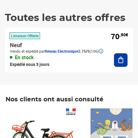
Toutes les autres offres
70
,90€
Livraison Offerte
Neuf
Vendu et expédié par
Réseau Electronique
3.75/5
(106)
Ajouter
En stock
Expédié sous 3 jours
Nos clients ont aussi consulté
Prix 1 490,00€
Prix 7,50€