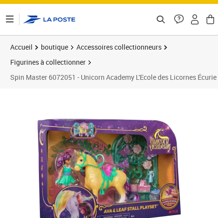
ontenu de la page
Accueil
boutique
Accessoires collectionneurs
Figurines à collectionner
Spin Master 6072051 - Unicorn Academy L'Ecole des Licornes Écurie 
Prix barré 29,99 €
Prix 23,00€
Prix 3
Prix 3