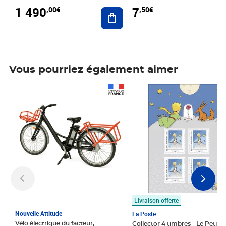
1 490
7
,00€
,50€
Ajouter au panier
Vous pourriez également aimer
Prix 1 490,00€
Prix 7,50€
Livraison offerte
Nouvelle Attitude
La Poste
Vélo électrique du facteur,
Collector 4 timbres - Le Petit P