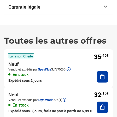
Garantie légale
Toutes les autres offres
35
,45€
Livraison Offerte
Neuf
Vendu et expédié par
GpasPlus
3.77/5
(56)
Ajouter
En stock
Expédié sous 2 jours
32
,15€
Neuf
Vendu et expédié par
Toys World
5/5
(1)
Ajouter
En stock
Expédié sous 3 jours, frais de port à partir de 6,99 €