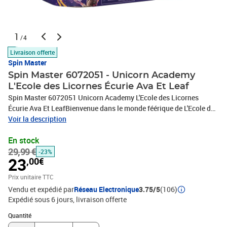
1
/4
Livraison offerte
Spin Master
Spin Master 6072051 - Unicorn Academy
L'Ecole des Licornes Écurie Ava Et Leaf
Spin Master 6072051 Unicorn Academy L'Ecole des Licornes
Écurie Ava Et LeafBienvenue dans le monde féérique de L'Ecole des
Licornes ; Sophia et ses 5 camarades doivent tisser des liens
Voir la description
uniques avec leurs licornes pour libérer leurs pouvoirs magiques et
En stock
protéger l'île et l'école des forces obscures. Inspiré par la série
29,99 €
animée NETFLIX et par les livres à succès, ce coffret détaillé
-23%
23
,00€
comprend une poupée Ava de 11,5 cm, une licorne Leaf de 12,7 cm
qui change de couleur et 15 accessoires.Recréez la scène où Leaf
Prix unitaire TTC
obtient ses pouvoirs ; Plongez l'éponge dans de l'eau glacée et
Vendu et expédié par
Réseau Electronique
3.75/5
(106)
tamponnez son corps pour révéler les motifs de Plante Magique ;
Expédié sous 6 jours
livraison offerte
La selle et la bride de Leaf sont également amovibles. Dimensions:
Quantité : 1
29,2 x 13,3 x 16,2À partir de 4 ans
Quantité