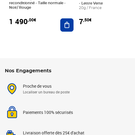
reconditionné - Taille normale -
- Lettre Verte
Noir/ Rouge
20g / France
1 490
7
,00€
,50€
Ajouter au panier
Nos Engagements
Proche de vous
Localiser un bureau de poste
Paiements 100% sécurisés
Livraison offerte dès 25€ d'achat