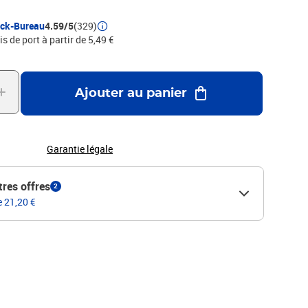
clé, • nettoyable et entièrement recyclable, • accessoire:
calendrier de 3 années en format paysage • pour la pochette
ock-Bureau
4.59/5
(329)
19/20/21, Exemple d''utilisation:, - film transparent pour la
is de port à partir de 5,49 €
otos et autres
Ajouter au panier
Garantie légale
tres offres
2
e 21,20 €