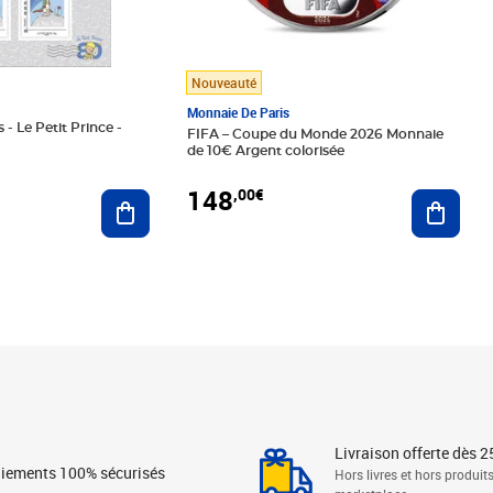
Nouveauté
Monnaie De Paris
 - Le Petit Prince -
FIFA – Coupe du Monde 2026 Monnaie
de 10€ Argent colorisée
148
,00€
Ajouter au panier
Ajoute
Livraison offerte dès 2
iements 100% sécurisés
Hors livres et hors produit