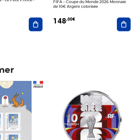
 - Le Petit Prince -
FIFA – Coupe du Monde 2026 Monnaie
de 10€ Argent colorisée
148
,00€
Ajouter au panier
Ajoute
mer
Prix 148,00€