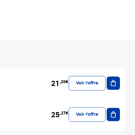
Ajouter a
21
,20€
Voir l'offre
Ajouter a
25
,27€
Voir l'offre