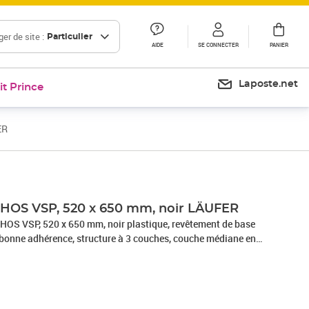
er de site :
Particulier
AIDE
SE CONNECTER
PANIER
Laposte.net
it Prince
ER
Prix 21,20€
Prix 25,27€
HOS VSP, 520 x 650 mm, noir LÄUFER
OS VSP, 520 x 650 mm, noir plastique, revêtement de base
bonne adhérence, structure à 3 couches, couche médiane en
t, nettoyable, recyclable, calendrier sur 3 années
69290), Sous-main SYNTHOS VSP - avec calendrier sur 3
ec film transparent, • structure à 3 couches, • revêtement de
ue pour plus de confort à l''écriture, • antidérapant, • couche