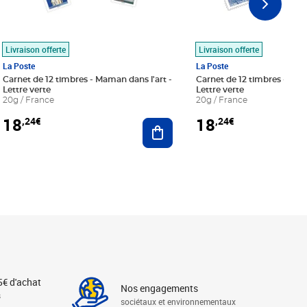
Livraison offerte
Livraison offerte
La Poste
La Poste
Carnet de 12 timbres - Maman dans l'art -
Carnet de 12 timbres - Le bl
Lettre verte
Lettre verte
20g / France
20g / France
18
18
,24€
,24€
r au panier
Ajouter au panier
5€ d'achat
Nos engagements
s
sociétaux et environnementaux