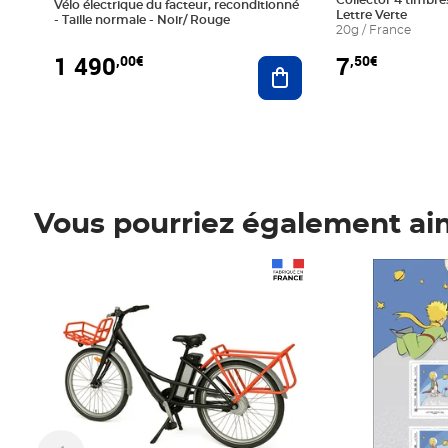
Collector 4 timbres
Vélo électrique du facteur, reconditionné
Lettre Verte
- Taille normale - Noir/ Rouge
20g / France
1 490
7
,00€
,50€
Ajouter au panier
Vous pourriez également ai
Prix 1 490,00€
Prix 7,50€