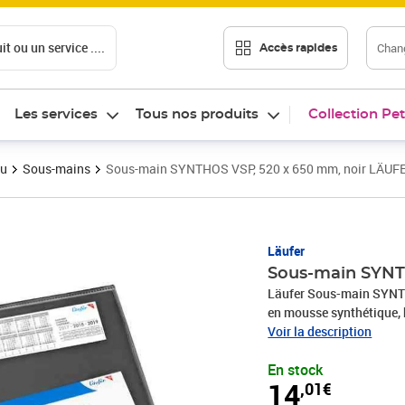
t ou un service ....
Chang
Accès rapides
Les services
Tous nos produits
Collection Pet
au
Sous-mains
Sous-main SYNTHOS VSP, 520 x 650 mm, noir LÄUF
Prix 14,01€
Läufer
Sous-main SYNT
Läufer Sous-main SYNTH
en mousse synthétique, 
matériau film transparen
Voir la description
échangeable, (49646 / 
En stock
années échangeable, • av
14
,01€
base en mousse synthétiq