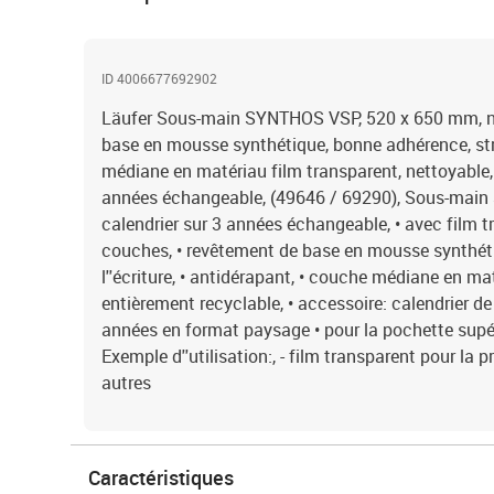
ID 4006677692902
Läufer Sous-main SYNTHOS VSP, 520 x 650 mm, no
base en mousse synthétique, bonne adhérence, st
médiane en matériau film transparent, nettoyable, 
années échangeable, (49646 / 69290), Sous-mai
calendrier sur 3 années échangeable, • avec film tr
couches, • revêtement de base en mousse synthéti
l''écriture, • antidérapant, • couche médiane en mat
entièrement recyclable, • accessoire: calendrier de
années en format paysage • pour la pochette supér
Exemple d''utilisation:, - film transparent pour la 
autres
Caractéristiques