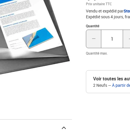
médiane en matériau recy
Prix unitaire TTC
calendrier de rechange: 
Vendu et expédié par
St
supérieure • calendrier: 
Expédié sous 4 jours, fra
protection des notes, ph
Quantité : 1
Quantité
Quantité max.
Voir toutes les au
2 Neufs
—
À partir d