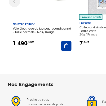
Livraison offerte
La Poste
Nouvelle Attitude
Collector 4 timbres
Vélo électrique du facteur, reconditionné
Lettre Verte
- Taille normale - Noir/ Rouge
20g / France
1 490
7
,00€
,50€
Ajouter au panier
Nos Engagements
Proche de vous
Pa
Localiser un bureau de poste