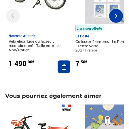
Livraison offerte
Nouvelle Attitude
La Poste
Vélo électrique du facteur,
Collector 4 timbres - Le Petit P
reconditionné - Taille normale -
- Lettre Verte
Noir/ Rouge
20g / France
1 490
7
,00€
,50€
Ajouter au panier
Vous pourriez également aimer
Prix 1 490,00€
Prix 7,50€