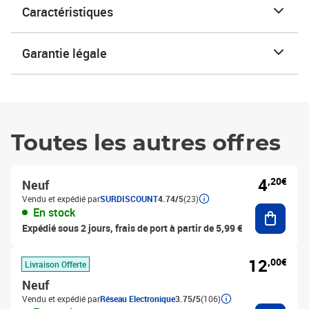
Caractéristiques
Garantie légale
Toutes les autres offres
4
,20€
Neuf
Vendu et expédié par
SURDISCOUNT
4.74/5
(23)
Ajouter
En stock
Expédié sous 2 jours, frais de port à partir de 5,99 €
12
,00€
Livraison Offerte
Neuf
Vendu et expédié par
Réseau Electronique
3.75/5
(106)
Ajouter