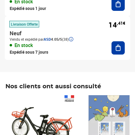
En stock
Expédié sous 1 jour
14
,41€
Livraison Offerte
Neuf
Vendu et expédié par
ASD
4.05/5
(38)
Ajouter
En stock
Expédié sous 7 jours
Nos clients ont aussi consulté
Prix 1 490,00€
Prix 7,50€