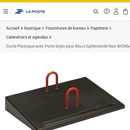
ontenu de la page
Accueil
boutique
Fournitures de bureau
Papeterie
Calendriers et agendas
Socle Plastique avec Porte Stylo pour Blocs Ephémeride Noir WON
Prix 4,28€
Prix 4
Prix 1
Prix 1