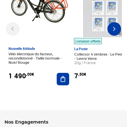
Livraison offerte
Nouvelle Attitude
La Poste
Vélo électrique du facteur,
Collector 4 timbres - Le Petit P
reconditionné - Taille normale -
- Lettre Verte
Noir/ Rouge
20g / France
1 490
7
,00€
,50€
Ajouter au panier
Nos Engagements