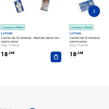
Livraison offerte
Livraison offerte
La Poste
La Poste
Carnet de 12 timbres - Maman dans l'art -
Carnet de 12 timbres - Le bl
Lettre verte
Lettre verte
20g / France
20g / France
18
18
,24€
,24€
r au panier
Ajouter au panier