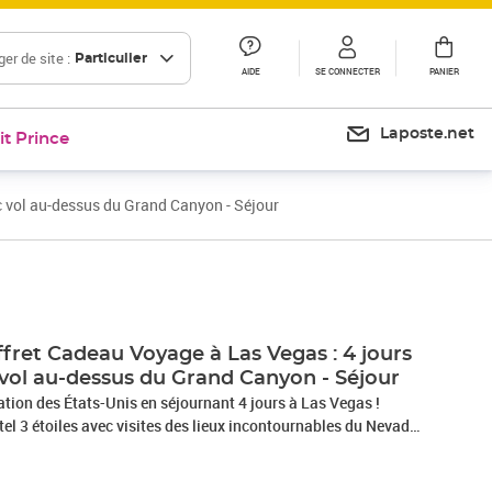
er de site :
Particulier
AIDE
SE CONNECTER
PANIER
Laposte.net
it Prince
c vol au-dessus du Grand Canyon - Séjour
ret Cadeau Voyage à Las Vegas : 4 jours
 vol au-dessus du Grand Canyon - Séjour
tion des États-Unis en séjournant 4 jours à Las Vegas !
ôtel 3 étoiles avec visites des lieux incontournables du Nevada
personnes. Un beau programme vous attend sur place : partez à
tale mondiale du jeu en vous baladant sur le Strip, bordé de