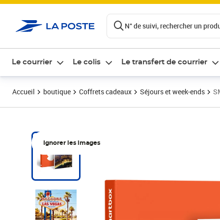
ontenu de la page
N° de suivi, rechercher un produi
Le courrier
Le colis
Le transfert de courrier
Accueil
boutique
Coffrets cadeaux
Séjours et week-ends
SM
Ignorer les images