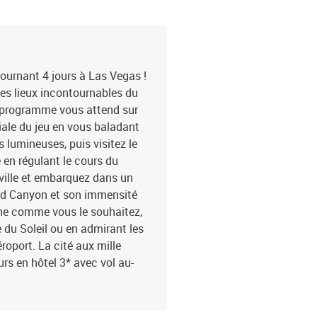
journant 4 jours à Las Vegas !
 des lieux incontournables du
u programme vous attend sur
iale du jeu en vous baladant
 lumineuses, puis visitez le
é en régulant le cours du
 ville et embarquez dans un
and Canyon et son immensité
aine comme vous le souhaitez,
 du Soleil ou en admirant les
éroport. La cité aux mille
rs en hôtel 3* avec vol au-