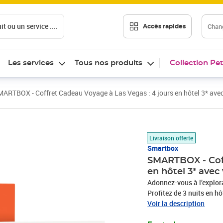
t ou un service ....
Chang
Accès rapides
Les services
Tous nos produits
Collection Pet
ARTBOX - Coffret Cadeau Voyage à Las Vegas : 4 jours en hôtel 3* ave
Prix 1 469,90€
Livraison offerte
Smartbox
SMARTBOX - Coff
en hôtel 3* avec
Adonnez-vous à l’explora
Profitez de 3 nuits en h
et de l’Arizona pour 2 
Voir la description
la découverte de la capi