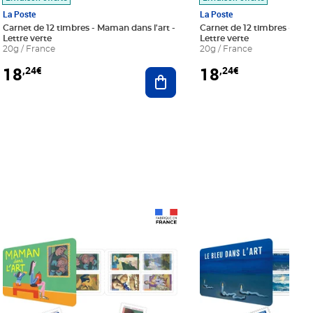
La Poste
La Poste
Carnet de 12 timbres - Maman dans l'art -
Carnet de 12 timbres - Le bl
Lettre verte
Lettre verte
20g / France
20g / France
18
18
,24€
,24€
r au panier
Ajouter au panier
Prix 18,24€
Prix 18,24€