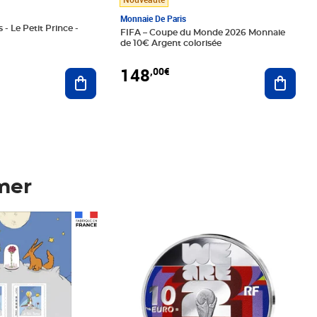
Monnaie De Paris
 - Le Petit Prince -
FIFA – Coupe du Monde 2026 Monnaie
de 10€ Argent colorisée
148
,00€
Ajouter au panier
Ajoute
mer
Prix 148,00€