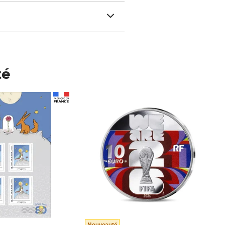
té
Prix 148,00€
Nouveauté