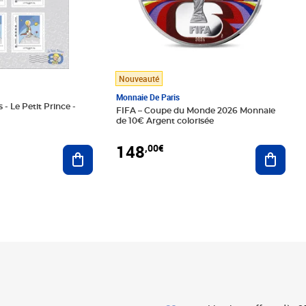
Nouveauté
Monnaie De Paris
 - Le Petit Prince -
FIFA – Coupe du Monde 2026 Monnaie
de 10€ Argent colorisée
148
,00€
Ajouter au panier
Ajoute