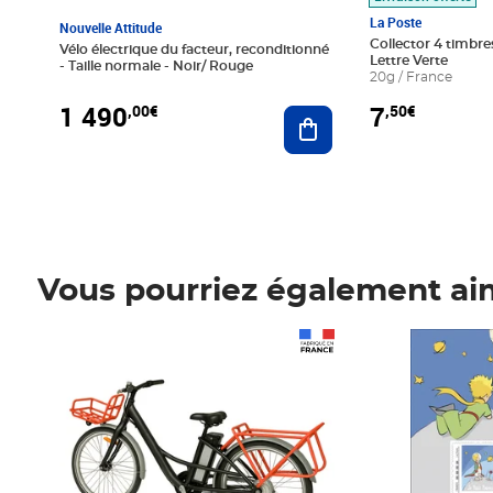
La Poste
Nouvelle Attitude
Collector 4 timbres
Vélo électrique du facteur, reconditionné
Lettre Verte
- Taille normale - Noir/ Rouge
20g / France
1 490
7
,00€
,50€
Ajouter au panier
Vous pourriez également ai
Prix 1 490,00€
Prix 7,50€