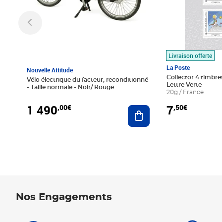
Livraison offerte
La Poste
Nouvelle Attitude
Collector 4 timbres
Vélo électrique du facteur, reconditionné
Lettre Verte
- Taille normale - Noir/ Rouge
20g / France
1 490
7
,00€
,50€
Ajouter au panier
Nos Engagements