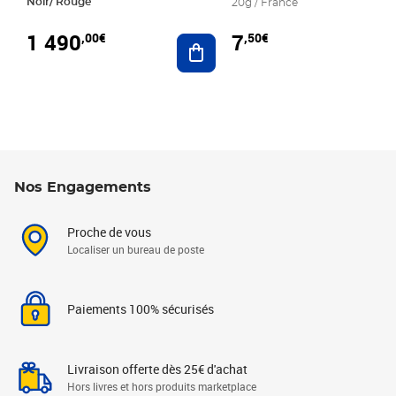
Noir/ Rouge
20g / France
1 490
7
,00€
,50€
Ajouter au panier
Nos Engagements
Proche de vous
Localiser un bureau de poste
Paiements 100% sécurisés
Livraison offerte dès 25€ d'achat
Hors livres et hors produits marketplace