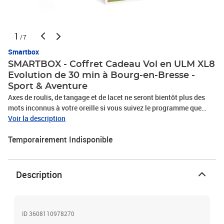
1
/7
Smartbox
SMARTBOX - Coffret Cadeau Vol en ULM XL8
Evolution de 30 min à Bourg-en-Bresse -
Sport & Aventure
Axes de roulis, de tangage et de lacet ne seront bientôt plus des
mots inconnus à votre oreille si vous suivez le programme que
vous réserve Aeroalternative Gemilis Formation. Depuis
Voir la description
l'aérodrome de Bourg-en-Bresse, le club propose à 1 personne un
Temporairement Indisponible
vol en ULM XL8 Evolution de 30 minutes. Un appareil ultraléger
doté d'une technologie de pointe et offrant un confort optimal pour
survoler les paysages à couper le souffle de la région. Découvrez
notamment les montages du Jura, la rivière d’Ain, le viaduc de Cize
Description
Bolozon ainsi que les eaux turquoise du lac de Nantua. Une
incroyable bouffée d’air pur lors de cette expérience inoubliable
!Vol en ULM XL8 Evolution de 30 min à Bourg-en-Bresse
ID 3608110978270