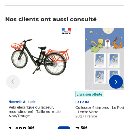
Nos clients ont aussi consulté
Prix 1 490,00€
Prix 7,50€
Livraison offerte
Nouvelle Attitude
La Poste
Vélo électrique du facteur,
Collector 4 timbres - Le Petit P
reconditionné - Taille normale -
- Lettre Verte
Noir/ Rouge
20g / France
,00€
,50€
Ajouter au panier